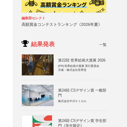
編集部セレクト
高額賞金コンテストランキング《2026年夏》
結果発表
一覧
第22回 世界絵画大賞展 2026
[PR]
世界絵画大賞展 実行委員会
共催：株式会社世界堂
第24回 CSデザイン賞 一般部
門
株式会社中川ケミカル
第24回 CSデザイン賞 学生部
門《学生限定》