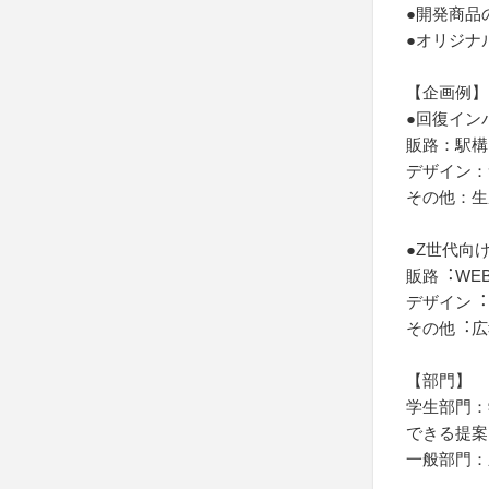
●開発商品
●オリジナ
【企画例】
●回復イン
販路：駅構
デザイン：
その他：生
●Z世代向
販路︓WE
デザイン︓
その他︓広
【部門】
学生部門：
できる提案
一般部門：