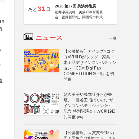
2026 第37回 美浜美術展
31
あと
日
福井県美浜町、美浜町教育委員
会、福井新聞社、関西電力株式会
n
社
募
ニュース
一覧
者
【公募情報】カインズ×コク
ヨ×VUILDがタッグ、家具・
木工品デザインコンペティシ
マ
ョン「CDM Digi Fab
。
COMPETITION 2026」を初
開催
投
乾久美子や藤本壮介らが登
壇、「長谷工 住まいのデザ
インコンペティション 20回
記念 特別講演会」が8月19日
に開催
[PR]
【公募情報】大賞賞金100万
円！学生向け創作コンテスト