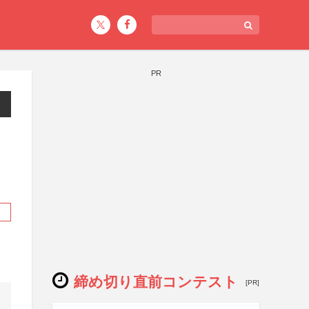
PR
締め切り直前コンテスト
[PR]