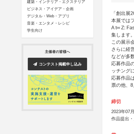
建築・インテリア・エクステリア
ビジネス・アイデア・企画
「創出展20
デジタル・Web・アプリ
本展ではフ
音楽・エンタメ・レシピ
A t∞ Z:
学生向け
集します
この展示
さらに経
主催者の皆様へ
などが多
応募作品
コンテスト掲載申し込み
ッチング
応募作品は
票の他、
締切
2023年07月
作品提出・応