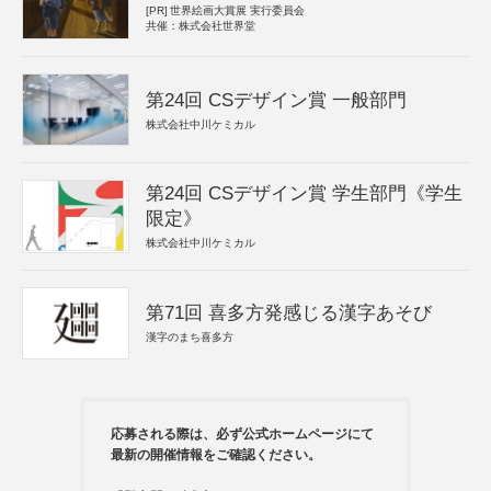
[PR]
世界絵画大賞展 実行委員会
共催：株式会社世界堂
第24回 CSデザイン賞 一般部門
株式会社中川ケミカル
第24回 CSデザイン賞 学生部門《学生
限定》
株式会社中川ケミカル
第71回 喜多方発感じる漢字あそび
漢字のまち喜多方
応募される際は、必ず公式ホームページにて
最新の開催情報をご確認ください。