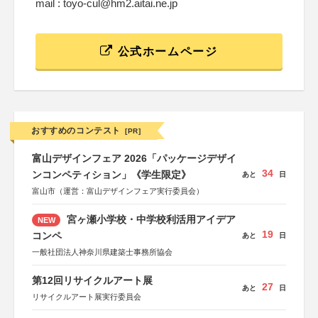
mail : toyo-cul@hm2.aitai.ne.jp
公式ホームページ
おすすめのコンテスト
[PR]
富山デザインフェア 2026「パッケージデザイ
34
ンコンペティション」《学生限定》
あと
日
富山市（運営：富山デザインフェア実行委員会）
宮ヶ瀬小学校・中学校利活用アイデア
NEW
19
コンペ
あと
日
一般社団法人神奈川県建築士事務所協会
第12回リサイクルアート展
27
あと
日
リサイクルアート展実行委員会