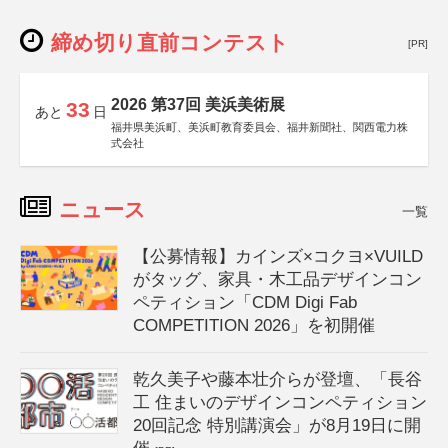
締め切り直前コンテスト
[PR]
2026 第37回 美浜美術展
33
あと
日
福井県美浜町、美浜町教育委員会、福井新聞社、関西電力株
式会社
ニュース
一覧
【公募情報】カインズ×コクヨ×VUILD
がタッグ、家具・木工品デザインコン
ペティション「CDM Digi Fab
COMPETITION 2026」を初開催
乾久美子や藤本壮介らが登壇、「長谷
工 住まいのデザインコンペティション
20回記念 特別講演会」が8月19日に開