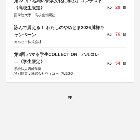
第22回「地域の伝承文化に学ぶ」コンテスト
28
《高校生限定》
あと
日
國學院大學、高校生新聞社
詠んで貰える！ わたしのやめとま2026川柳キ
76
ャンペーン
あと
日
カルビー株式会社
第3回 ハマる学生COLLECTION―ハルコレ
―《学生限定》
54
あと
日
学校法人岩崎学園
特別協賛：株式会社ウィゴー（WEGO）
PR