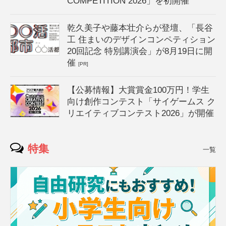
COMPETITION 2026」を初開催
乾久美子や藤本壮介らが登壇、「長谷
工 住まいのデザインコンペティション
20回記念 特別講演会」が8月19日に開
催
[PR]
【公募情報】大賞賞金100万円！学生
向け創作コンテスト「サイゲームス ク
リエイティブコンテスト2026」が開催
特集
一覧