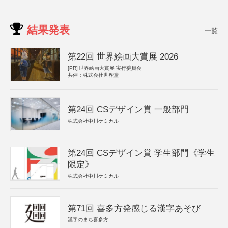
結果発表
一覧
第22回 世界絵画大賞展 2026
[PR]
世界絵画大賞展 実行委員会
共催：株式会社世界堂
第24回 CSデザイン賞 一般部門
株式会社中川ケミカル
第24回 CSデザイン賞 学生部門《学生
限定》
株式会社中川ケミカル
第71回 喜多方発感じる漢字あそび
漢字のまち喜多方