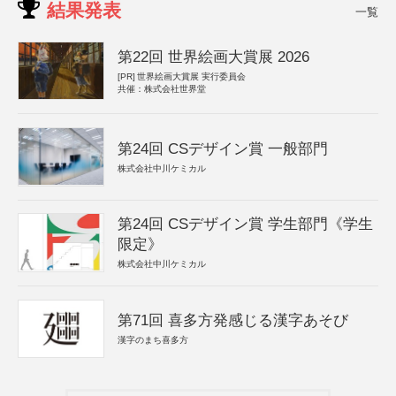
結果発表
一覧
第22回 世界絵画大賞展 2026
[PR]
世界絵画大賞展 実行委員会
共催：株式会社世界堂
第24回 CSデザイン賞 一般部門
株式会社中川ケミカル
第24回 CSデザイン賞 学生部門《学生
限定》
株式会社中川ケミカル
第71回 喜多方発感じる漢字あそび
漢字のまち喜多方