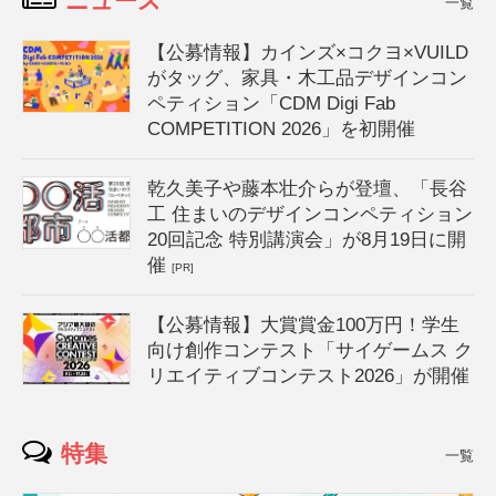
ニュース
一覧
【公募情報】カインズ×コクヨ×VUILD
がタッグ、家具・木工品デザインコン
ペティション「CDM Digi Fab
COMPETITION 2026」を初開催
乾久美子や藤本壮介らが登壇、「長谷
工 住まいのデザインコンペティション
20回記念 特別講演会」が8月19日に開
催
[PR]
【公募情報】大賞賞金100万円！学生
向け創作コンテスト「サイゲームス ク
リエイティブコンテスト2026」が開催
特集
一覧