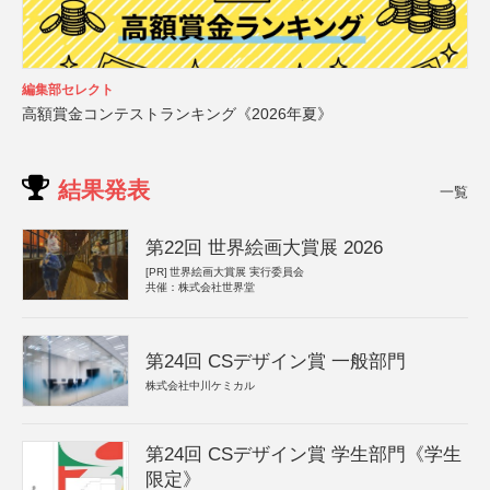
編集部セレクト
高額賞金コンテストランキング《2026年夏》
結果発表
一覧
第22回 世界絵画大賞展 2026
[PR]
世界絵画大賞展 実行委員会
共催：株式会社世界堂
第24回 CSデザイン賞 一般部門
株式会社中川ケミカル
第24回 CSデザイン賞 学生部門《学生
限定》