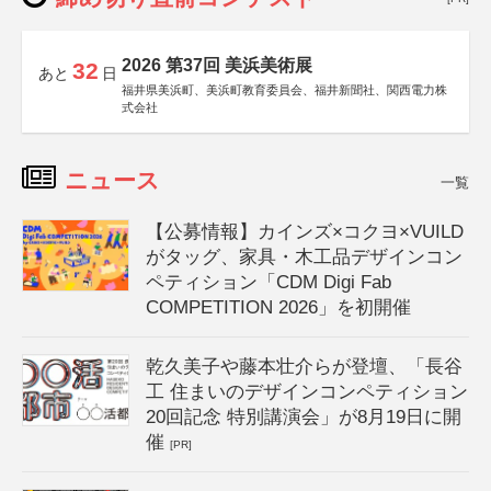
2026 第37回 美浜美術展
32
あと
日
福井県美浜町、美浜町教育委員会、福井新聞社、関西電力株
式会社
ニュース
一覧
【公募情報】カインズ×コクヨ×VUILD
がタッグ、家具・木工品デザインコン
ペティション「CDM Digi Fab
COMPETITION 2026」を初開催
乾久美子や藤本壮介らが登壇、「長谷
工 住まいのデザインコンペティション
20回記念 特別講演会」が8月19日に開
催
[PR]