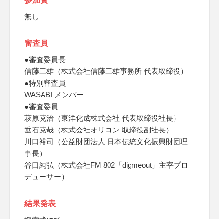
参加費
無し
審査員
●審査委員長
信藤三雄（株式会社信藤三雄事務所 代表取締役）
●特別審査員
WASABI メンバー
●審査委員
萩原克治（東洋化成株式会社 代表取締役社長）
垂石克哉（株式会社オリコン 取締役副社長）
川口裕司（公益財団法人 日本伝統文化振興財団理
事長）
谷口純弘（株式会社FM 802「digmeout」主宰プロ
デューサー）
結果発表