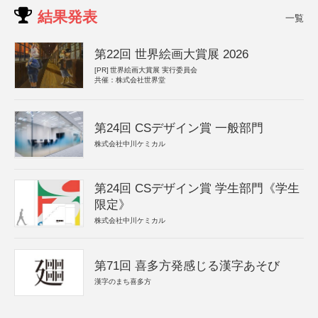
結果発表
一覧
第22回 世界絵画大賞展 2026
[PR]
世界絵画大賞展 実行委員会
共催：株式会社世界堂
第24回 CSデザイン賞 一般部門
株式会社中川ケミカル
第24回 CSデザイン賞 学生部門《学生
限定》
株式会社中川ケミカル
第71回 喜多方発感じる漢字あそび
漢字のまち喜多方