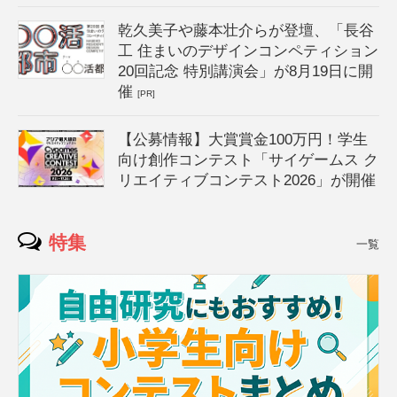
乾久美子や藤本壮介らが登壇、「長谷
工 住まいのデザインコンペティション
20回記念 特別講演会」が8月19日に開
催
[PR]
【公募情報】大賞賞金100万円！学生
向け創作コンテスト「サイゲームス ク
リエイティブコンテスト2026」が開催
特集
一覧