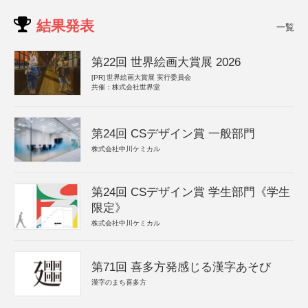
結果発表
一覧
第22回 世界絵画大賞展 2026
[PR]
世界絵画大賞展 実行委員会
共催：株式会社世界堂
第24回 CSデザイン賞 一般部門
株式会社中川ケミカル
第24回 CSデザイン賞 学生部門《学生
限定》
株式会社中川ケミカル
第71回 喜多方発感じる漢字あそび
漢字のまち喜多方