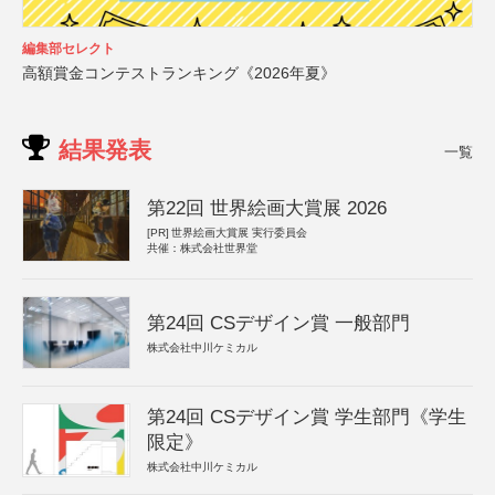
編集部セレクト
高額賞金コンテストランキング《2026年夏》
結果発表
一覧
第22回 世界絵画大賞展 2026
[PR]
世界絵画大賞展 実行委員会
共催：株式会社世界堂
第24回 CSデザイン賞 一般部門
株式会社中川ケミカル
第24回 CSデザイン賞 学生部門《学生
限定》
株式会社中川ケミカル