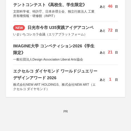
テントコンテスト《高校生、学生限定》
46
あと
日
文部科学省、特許庁、日本弁理士会、独立行政法人 工業
所有権情報・研修館（INPIT）
日光市今市 U35実践アイデアコンペ
NEW
72
あと
日
いまいちコレカラ会議（エリアプラットフォーム）
IMAGINE大学 コンペティション2026《学生
21
限定》
あと
日
一般社団法人Design Association Liberal Arts協会
エクセルコ ダイヤモンド ワールドジュエリー
デザインアワード 2026
1
あと
日
株式会社NEW ART HOLDINGS、株式会社NEW ART（エ
クセルコ ダイヤモンド）
PR