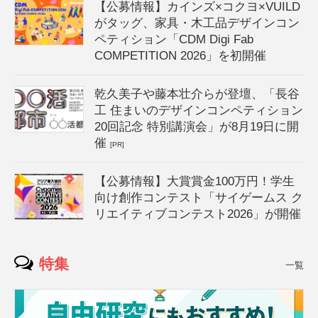
【公募情報】カインズ×コクヨ×VUILD
がタッグ、家具・木工品デザインコン
ペティション「CDM Digi Fab
COMPETITION 2026」を初開催
乾久美子や藤本壮介らが登壇、「長谷
工 住まいのデザインコンペティション
20回記念 特別講演会」が8月19日に開
催
[PR]
【公募情報】大賞賞金100万円！学生
向け創作コンテスト「サイゲームス ク
リエイティブコンテスト2026」が開催
特集
一覧