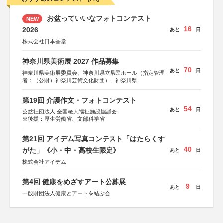
お盆っていいなフォトコンテスト
NEW
16
2026
あと
日
株式会社日本香堂
神奈川県美術展 2027 作品募集
70
あと
日
神奈川県美術展委員会、神奈川県立県民ホール（指定管理
者：（公財）神奈川芸術文化財団）、神奈川県
第19回 介護作文・フォトコンテスト
54
あと
日
公益社団法人 全国老人福祉施設協議会
※後援：厚生労働省、文部科学省
第21回 アイデム写真コンテスト「はたらくす
40
がた」《小・中・高校生限定》
あと
日
株式会社アイデム
第4回 健康をめざすアート公募展
9
あと
日
一般財団法人健康とアートを結ぶ会