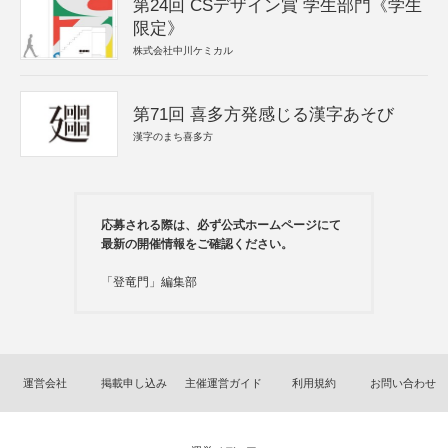
第24回 CSデザイン賞 学生部門《学生
限定》
株式会社中川ケミカル
第71回 喜多方発感じる漢字あそび
漢字のまち喜多方
応募される際は、必ず公式ホームページにて
最新の開催情報をご確認ください。
「登竜門」編集部
運営会社
掲載申し込み
主催運営ガイド
利用規約
お問い合わせ