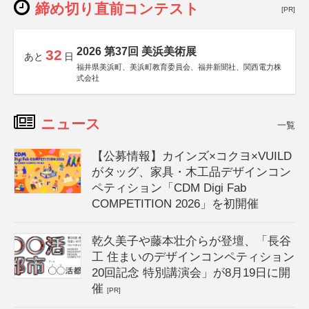
締め切り直前コンテスト
[PR]
2026 第37回 美浜美術展
32
あと
日
福井県美浜町、美浜町教育委員会、福井新聞社、関西電力株
式会社
ニュース
一覧
【公募情報】カインズ×コクヨ×VUILD
がタッグ、家具・木工品デザインコン
ペティション「CDM Digi Fab
COMPETITION 2026」を初開催
乾久美子や藤本壮介らが登壇、「長谷
工 住まいのデザインコンペティション
20回記念 特別講演会」が8月19日に開
催
[PR]