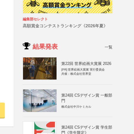
編集部セレクト
高額賞金コンテストランキング《2026年夏》
結果発表
一覧
第22回 世界絵画大賞展 2026
[PR]
世界絵画大賞展 実行委員会
共催：株式会社世界堂
第24回 CSデザイン賞 一般部
門
株式会社中川ケミカル
第24回 CSデザイン賞 学生部
門《学生限定》