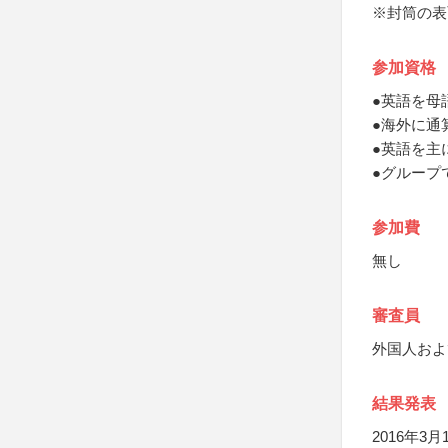
※封筒の表
参加資格
●英語を母
●海外に通
●英語を主
●グループ
参加費
無し
審査員
外国人およ
結果発表
2016年3