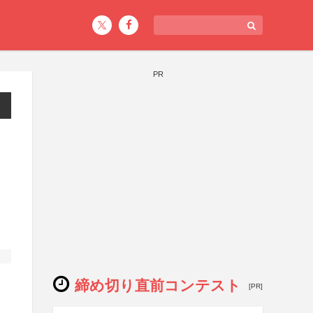
PR
締め切り直前コンテスト
[PR]