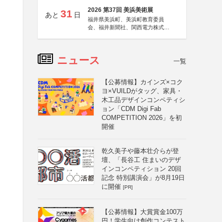
2026 第37回 美浜美術展
31
あと
日
福井県美浜町、美浜町教育委員
会、福井新聞社、関西電力株式会
社
ニュース
一覧
【公募情報】カインズ×コク
ヨ×VUILDがタッグ、家具・
木工品デザインコンペティシ
ョン「CDM Digi Fab
COMPETITION 2026」を初
開催
乾久美子や藤本壮介らが登
壇、「長谷工 住まいのデザ
インコンペティション 20回
記念 特別講演会」が8月19日
に開催
[PR]
【公募情報】大賞賞金100万
円！学生向け創作コンテスト