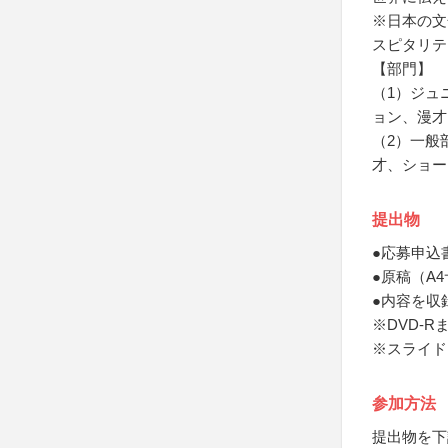
※日本の文
スピタリテ
【部門】
（1）ジュ
ョン、漫才
（2）一般
才、ショー
提出物
●応募申込
●原稿（A
●内容を収
※DVD-
※スライド
参加方法
提出物を下