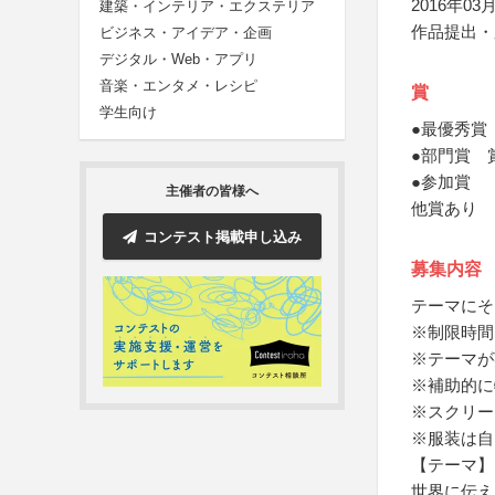
2016年03月
建築・インテリア・エクステリア
作品提出・
ビジネス・アイデア・企画
デジタル・Web・アプリ
音楽・エンタメ・レシピ
賞
学生向け
●最優秀賞
●部門賞 
●参加賞
主催者の皆様へ
他賞あり
コンテスト掲載申し込み
募集内容
テーマにそ
※制限時間
※テーマが
※補助的に
※スクリー
※服装は自
【テーマ】
世界に伝え