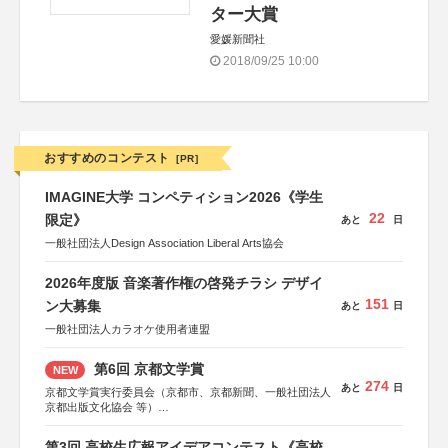
ター大賞
愛媛新聞社
2018/09/25 10:00
おすすめのコンテスト
[PR]
IMAGINE大学 コンペティション2026《学生
22
限定》
あと
日
一般社団法人Design Association Liberal Arts協会
2026年度版 音楽著作権の啓発チラシ デザイ
151
ン大募集
あと
日
一般社団法人カラオケ使用者連盟
第6回 京都文学賞
NEW
274
あと
日
京都文学賞実行委員会（京都市、京都新聞、一般社団法人
京都出版文化協会 等）
協力：京都府書店商業組合、朝日新聞出版、
KADOKAWA、河出書房新社、幻冬舎、講談社、光文社、
第3回 高校生広報アイデアコンテスト《高校