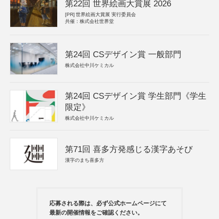
第22回 世界絵画大賞展 2026
[PR]
世界絵画大賞展 実行委員会
共催：株式会社世界堂
第24回 CSデザイン賞 一般部門
株式会社中川ケミカル
第24回 CSデザイン賞 学生部門《学生
限定》
株式会社中川ケミカル
第71回 喜多方発感じる漢字あそび
漢字のまち喜多方
応募される際は、必ず公式ホームページにて
最新の開催情報をご確認ください。