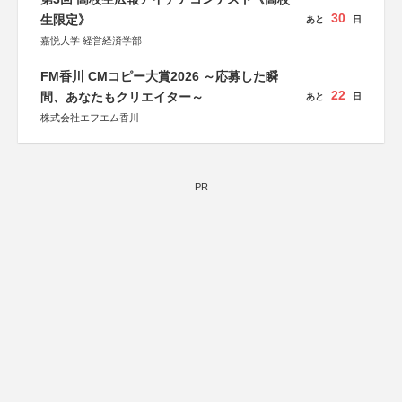
集英社、小学館、祥伝社、新潮社、淡交社、ちいさいミシ
30
マ社、徳間書店、早川書房、PHP研究所、双葉社、文藝春
生限定》
あと
日
秋、ポプラ社、毎日新聞出版
嘉悦大学 経営経済学部
FM香川 CMコピー大賞2026 ～応募した瞬
22
間、あなたもクリエイター～
あと
日
株式会社エフエム香川
PR