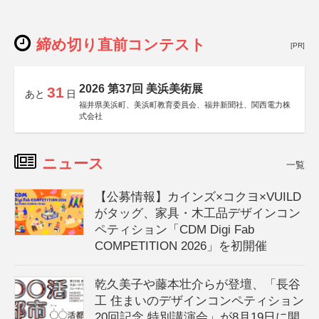
締め切り直前コンテスト
[PR]
2026 第37回 美浜美術展
31
あと
日
福井県美浜町、美浜町教育委員会、福井新聞社、関西電力株
式会社
ニュース
一覧
【公募情報】カインズ×コクヨ×VUILD
がタッグ、家具・木工品デザインコン
ペティション「CDM Digi Fab
COMPETITION 2026」を初開催
乾久美子や藤本壮介らが登壇、「長谷
工 住まいのデザインコンペティション
20回記念 特別講演会」が8月19日に開