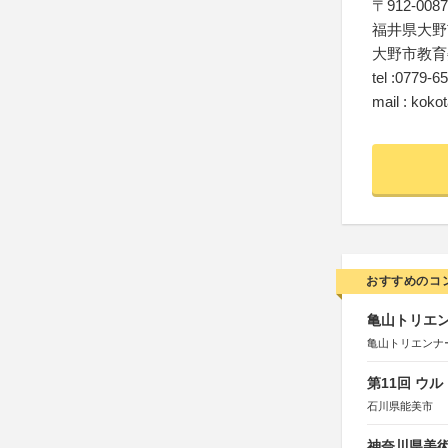
〒912-0087
福井県大野
大野市教育
tel :0779-6
mail : kok
おすすめのコ
亀山トリエンナ
亀山トリエンナ
第11回 ウ
石川県能美市
神奈川県美術展