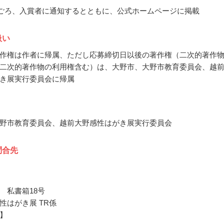
3月ごろ、入賞者に通知するとともに、公式ホームページに掲載
扱い
作権は作者に帰属、ただし応募締切日以後の著作権（二次的著作
二次的著作物の利用権含む）は、大野市、大野市教育委員会、越
き展実行委員会に帰属
野市教育委員会、越前大野感性はがき展実行委員会
問合先
 私書箱18号
性はがき展 TR係
】