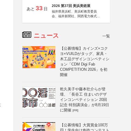
2026 第37回 美浜美術展
33
あと
日
福井県美浜町、美浜町教育委員
会、福井新聞社、関西電力株式会
社
ニュース
一覧
【公募情報】カインズ×コク
ヨ×VUILDがタッグ、家具・
木工品デザインコンペティシ
ョン「CDM Digi Fab
COMPETITION 2026」を初
開催
乾久美子や藤本壮介らが登
壇、「長谷工 住まいのデザ
インコンペティション 20回
は
記念 特別講演会」が8月19日
に開催
[PR]
【公募情報】大賞賞金100万
円！学生向け創作コンテスト