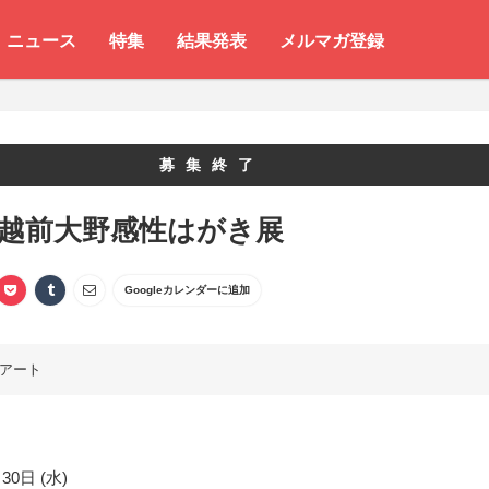
ニュース
特集
結果発表
メルマガ登録
募集終了
 越前大野感性はがき展
Googleカレンダーに追加
アート
30日 (水)