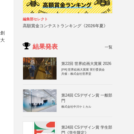
編集部セレクト
高額賞金コンテストランキング《2026年夏》
物創
前大
結果発表
一覧
第22回 世界絵画大賞展 2026
[PR]
世界絵画大賞展 実行委員会
共催：株式会社世界堂
第24回 CSデザイン賞 一般部
門
株式会社中川ケミカル
第24回 CSデザイン賞 学生部
門《学生限定》