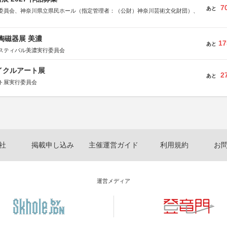
7
あと
委員会、神奈川県立県民ホール（指定管理者：（公財）神奈川芸術文化財団）、
際陶磁器展 美濃
17
あと
スティバル美濃実行委員会
イクルアート展
2
あと
ト展実行委員会
社
掲載申し込み
主催運営ガイド
利用規約
お
運営メディア