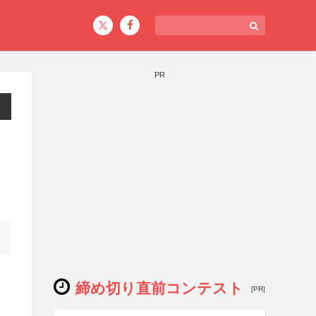
PR
締め切り直前コンテスト
[PR]