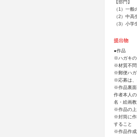
【部門】
（1）一般
（2）中高
（3）小学
提出物
●作品
※ハガキのサ
※材質不問
※郵便ハガ
※応募は、
※作品裏面
作者本人の
名・絵画教
※作品の上
※封筒に作
すること
※作品作成