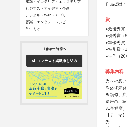
建築・インテリア・エクステリア
作品提出・
ビジネス・アイデア・企画
デジタル・Web・アプリ
賞
音楽・エンタメ・レシピ
●最優秀賞
学生向け
●優秀賞（
●準優秀賞
●特別賞（
主催者の皆様へ
●佳作（2
コンテスト掲載申し込み
募集内容
光への想い
※必ず未発
※類似、流
※絵画、写
31字程度
【テーマ】
光