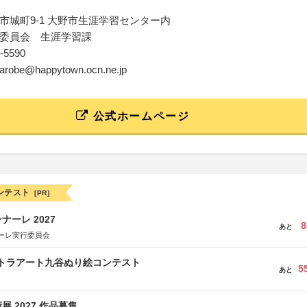
市城町9-1 大野市生涯学習センター内
委員会 生涯学習課
5-5590
otarobe@happytown.ocn.ne.jp
公式ホームページ
ンテスト
[PR]
ーレ 2027
8
あと
ーレ実行委員会
ルトラアート九谷ぬり絵コンテスト
5
あと
 2027 作品募集