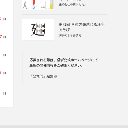
株式会社中川ケミカル
3
日
第71回 喜多方発感じる漢字
あそび
漢字のまち喜多方
7
日
日
応募される際は、必ず公式ホームページにて
最新の開催情報をご確認ください。
5
日
「登竜門」編集部
日