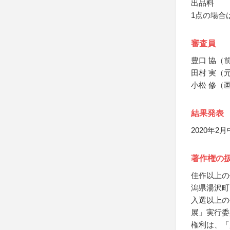
出品料
1点の場合は
審査員
豊口 協（
田村 実（
小松 修（
結果発表
2020年
著作権の
佳作以上の
潟県湯沢町
入選以上の
展」実行委
権利は、「