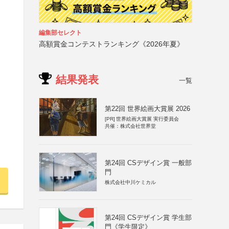
編集部セレクト
高額賞金コンテストランキング《2026年夏》
結果発表
一覧
第22回 世界絵画大賞展 2026
[PR]
世界絵画大賞展 実行委員会
共催：株式会社世界堂
第24回 CSデザイン賞 一般部
門
株式会社中川ケミカル
第24回 CSデザイン賞 学生部
門《学生限定》