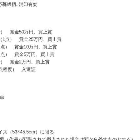
応募締切､消印有効
点） 賞金50万円、買上賞
（1点） 賞金25万円、買上賞
1点） 賞金10万円、買上賞
3点） 賞金5万円、買上賞
点） 賞金2万円、買上賞
0点程度） 入選証
画
イズ（53×45.5cm）に限る
要（作品が額装されて搬入された場合は額から外すものとする）