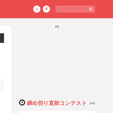
PR
締め切り直前コンテスト
[PR]