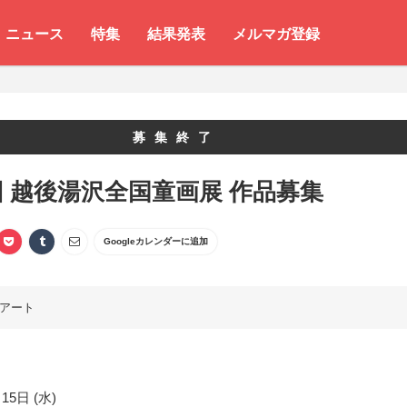
ニュース
特集
結果発表
メルマガ登録
募集終了
回 越後湯沢全国童画展 作品募集
Googleカレンダーに追加
アート
15日 (水)