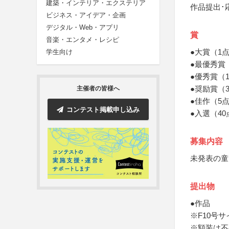
建築・インテリア・エクステリア
作品提出･
ビジネス・アイデア・企画
デジタル・Web・アプリ
賞
音楽・エンタメ・レシピ
●大賞（1
学生向け
●最優秀賞
●優秀賞（
●奨励賞（
主催者の皆様へ
●佳作（5
コンテスト掲載申し込み
●入選（4
募集内容
未発表の童
提出物
●作品
※F10号サ
※額装は不