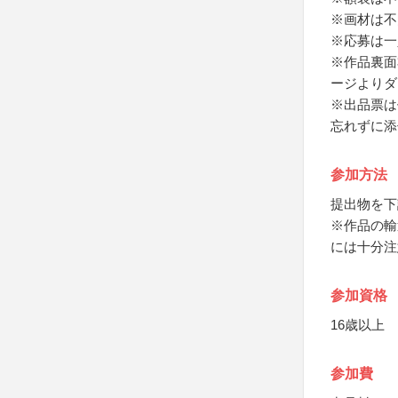
※画材は不
※応募は一
※作品裏面
ージよりダ
※出品票は
忘れずに添
参加方法
提出物を下
※作品の輸
には十分注
参加資格
16歳以上
参加費