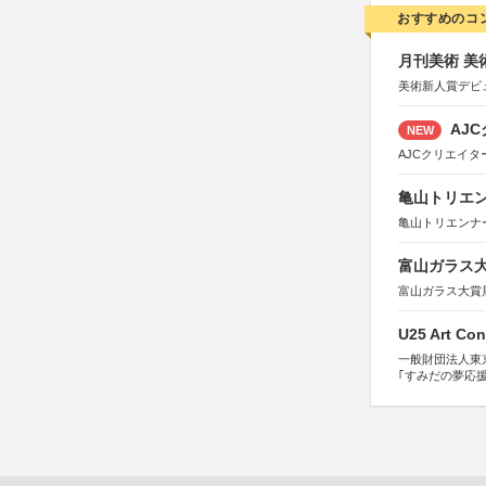
おすすめのコ
月刊美術 美
美術新人賞デビ
AJC
NEW
AJCクリエイ
亀山トリエンナ
亀山トリエンナ
富山ガラス大賞
富山ガラス大賞
U25 Art Con
一般財団法人東
｢すみだの夢応
すみだ五彩の芸