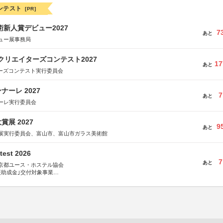
ンテスト
[PR]
術新人賞デビュー2027
7
あと
ュー展事務局
クリエイターズコンテスト2027
17
あと
ターズコンテスト実行委員会
ーレ 2027
7
あと
ーレ実行委員会
展 2027
9
あと
展実行委員会、富山市、富山市ガラス美術館
test 2026
7
あと
京都ユース・ホステル協会
援助成金｣交付対象事業
術祭 連携企画