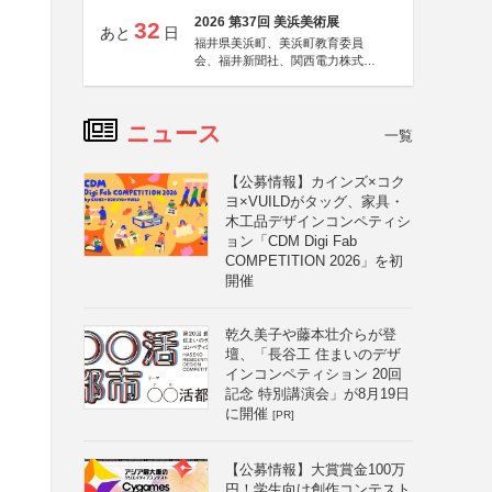
2026 第37回 美浜美術展
32
あと
日
福井県美浜町、美浜町教育委員
会、福井新聞社、関西電力株式会
社
ニュース
一覧
【公募情報】カインズ×コク
ヨ×VUILDがタッグ、家具・
木工品デザインコンペティシ
ョン「CDM Digi Fab
COMPETITION 2026」を初
開催
乾久美子や藤本壮介らが登
壇、「長谷工 住まいのデザ
インコンペティション 20回
記念 特別講演会」が8月19日
に開催
[PR]
【公募情報】大賞賞金100万
円！学生向け創作コンテスト