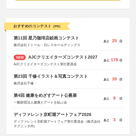
おすすめのコンテスト
[PR]
第11回 星乃珈琲店絵画コンテスト
25
あと
日
株式会社ドトール・日レスホールディングス
AJCクリエイターズコンテスト2027
NEW
178
あと
日
AJCクリエイターズコンテスト実行委員会
第23回 千修イラスト＆写真コンテスト
39
あと
日
株式会社千修
第4回 健康をめざすアート公募展
9
あと
日
一般財団法人健康とアートを結ぶ会
ディファレント京町堀アートフェア2026
3
あと
日
ディファレント京町堀アートフェア実行委員会（株式会社
チグニッタ内）