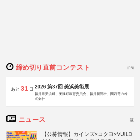
締め切り直前コンテスト
[PR]
2026 第37回 美浜美術展
31
あと
日
福井県美浜町、美浜町教育委員会、福井新聞社、関西電力株
式会社
ニュース
一覧
【公募情報】カインズ×コクヨ×VUILD