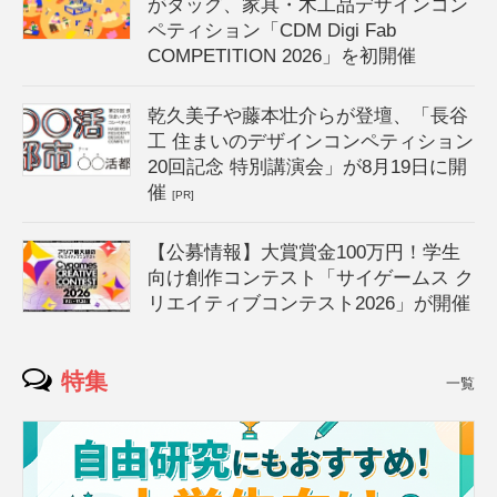
がタッグ、家具・木工品デザインコン
ペティション「CDM Digi Fab
COMPETITION 2026」を初開催
乾久美子や藤本壮介らが登壇、「長谷
工 住まいのデザインコンペティション
20回記念 特別講演会」が8月19日に開
催
[PR]
【公募情報】大賞賞金100万円！学生
向け創作コンテスト「サイゲームス ク
リエイティブコンテスト2026」が開催
特集
一覧