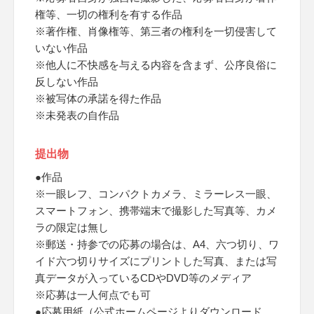
権等、一切の権利を有する作品
※著作権、肖像権等、第三者の権利を一切侵害して
いない作品
※他人に不快感を与える内容を含まず、公序良俗に
反しない作品
※被写体の承諾を得た作品
※未発表の自作品
提出物
●作品
※一眼レフ、コンパクトカメラ、ミラーレス一眼、
スマートフォン、携帯端末で撮影した写真等、カメ
ラの限定は無し
※郵送・持参での応募の場合は、A4、六つ切り、ワ
イド六つ切りサイズにプリントした写真、または写
真データが入っているCDやDVD等のメディア
※応募は一人何点でも可
●応募用紙（公式ホームページよりダウンロード、