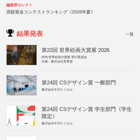
編集部セレクト
高額賞金コンテストランキング《2026年夏》
結果発表
一覧
第22回 世界絵画大賞展 2026
[PR]
世界絵画大賞展 実行委員会
共催：株式会社世界堂
第24回 CSデザイン賞 一般部門
株式会社中川ケミカル
第24回 CSデザイン賞 学生部門《学生
限定》
株式会社中川ケミカル