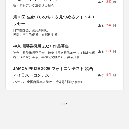
22
あと
日
堺・アセアン交流促進委員会
第10回 生命（いのち）を見つめるフォト＆エ
ッセー
54
あと
日
日本医師会、読売新聞社
後援：厚生労働省、文部科学省
協賛：東京海上日動火災保険株式会社、東京海上日動あん
しん生命保険株式会社
神奈川県美術展 2027 作品募集
68
あと
日
神奈川県美術展委員会、神奈川県立県民ホール（指定管理
者：（公財）神奈川芸術文化財団）、神奈川県
JAMCA PRIZE 2026 フォトコンテスト 絵画
54
／イラストコンテスト
あと
日
JAMCA（全国自動車大学校・整備専門学校協会）
PR