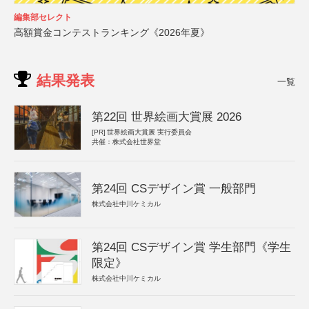
編集部セレクト
高額賞金コンテストランキング《2026年夏》
結果発表
一覧
第22回 世界絵画大賞展 2026
[PR]
世界絵画大賞展 実行委員会
共催：株式会社世界堂
第24回 CSデザイン賞 一般部門
株式会社中川ケミカル
第24回 CSデザイン賞 学生部門《学生
限定》
株式会社中川ケミカル