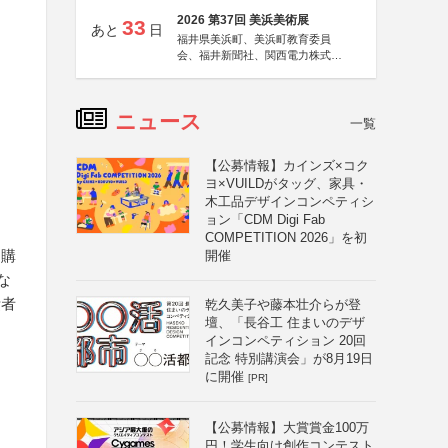
2026 第37回 美浜美術展
33
あと
日
福井県美浜町、美浜町教育委員
会、福井新聞社、関西電力株式会
社
ニュース
一覧
【公募情報】カインズ×コク
ヨ×VUILDがタッグ、家具・
木工品デザインコンペティシ
ョン「CDM Digi Fab
COMPETITION 2026」を初
ら購
開催
な
費者
乾久美子や藤本壮介らが登
壇、「長谷工 住まいのデザ
インコンペティション 20回
記念 特別講演会」が8月19日
に開催
[PR]
【公募情報】大賞賞金100万
円！学生向け創作コンテスト