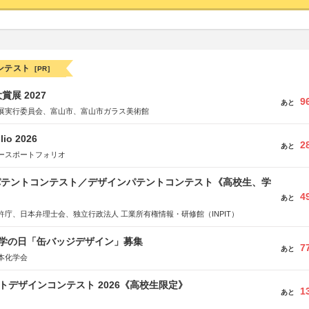
ンテスト
[PR]
展 2027
9
あと
展実行委員会、富山市、富山市ガラス美術館
lio 2026
2
あと
ースポートフォリオ
 パテントコンテスト／デザインパテントコンテスト《高校生、学
4
あと
許庁、日本弁理士会、独立行政法人 工業所有権情報・研修館（INPIT）
 化学の日「缶バッジデザイン」募集
7
あと
本化学会
クトデザインコンテスト 2026《高校生限定》
1
あと