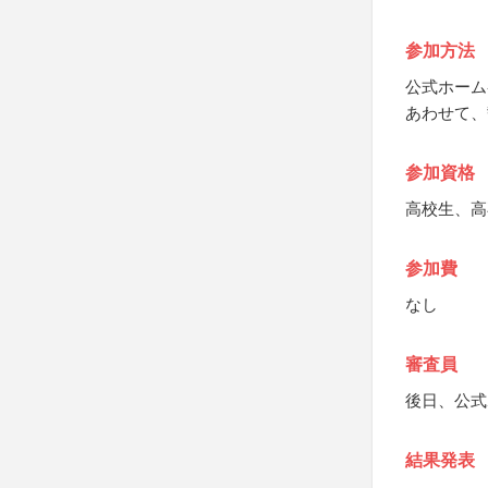
参加方法
公式ホーム
あわせて、
参加資格
高校生、高
参加費
なし
審査員
後日、公式
結果発表