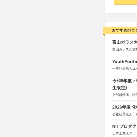
おすすめのコ
富山ガラス大賞
富山ガラス大賞
YouthPortfo
一般社団法人ユ
令和8年度
生限定》
文部科学省、特
2026年版
公益社団法人日
NITプロダ
日本工業大学