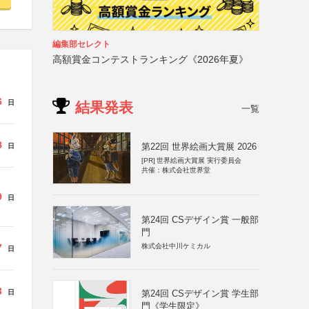
編集部セレクト
高額賞金コンテストランキング《2026年夏》
6
日
結果発表
一覧
8
第22回 世界絵画大賞展 2026
日
[PR]
世界絵画大賞展 実行委員会
共催：株式会社世界堂
9
日
第24回 CSデザイン賞 一般部
門
株式会社中川ケミカル
7
日
3
日
第24回 CSデザイン賞 学生部
門《学生限定》