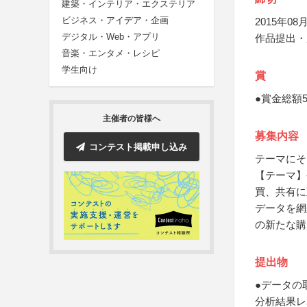
建築・インテリア・エクステリア
ビジネス・アイデア・企画
2015年08月
デジタル・Web・アプリ
作品提出・
音楽・エンタメ・レシピ
学生向け
賞
●賞金総額
主催者の皆様へ
募集内容
コンテスト掲載申し込み
テーマにそ
【テーマ】
買、共有に
データを網
の新たな購
提出物
●データの
分析結果レ