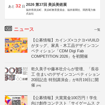
2026 第37回 美浜美術展
32
あと
日
福井県美浜町、美浜町教育委員会、福井新聞社、関西電力株
式会社
ニュース
一覧
【公募情報】カインズ×コクヨ×VUILD
がタッグ、家具・木工品デザインコン
ペティション「CDM Digi Fab
COMPETITION 2026」を初開催
乾久美子や藤本壮介らが登壇、「長谷
工 住まいのデザインコンペティション
20回記念 特別講演会」が8月19日に開
催
[PR]
【公募情報】大賞賞金100万円！学生
向け創作コンテスト「サイゲームス ク