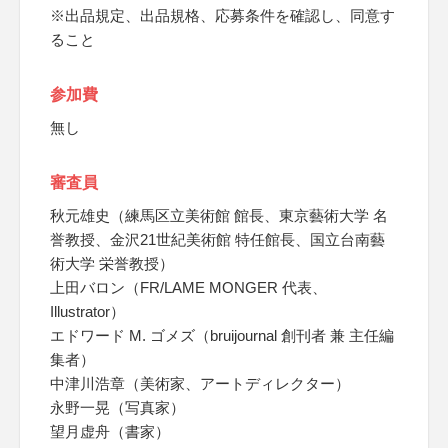
※出品規定、出品規格、応募条件を確認し、同意す
ること
参加費
無し
審査員
秋元雄史（練馬区立美術館 館長、東京藝術大学 名
誉教授、金沢21世紀美術館 特任館長、国立台南藝
術大学 栄誉教授）
上田バロン（FR/LAME MONGER 代表、
Illustrator）
エドワード M. ゴメズ（bruijournal 創刊者 兼 主任編
集者）
中津川浩章（美術家、アートディレクター）
永野一晃（写真家）
望月虚舟（書家）