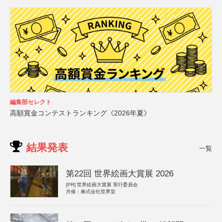
編集部セレクト
高額賞金コンテストランキング《2026年夏》
結果発表
一覧
第22回 世界絵画大賞展 2026
[PR]
世界絵画大賞展 実行委員会
共催：株式会社世界堂