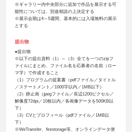
※ギャラリー内中央部分に追加で作品を展示する可
能性については、別途相談の上決定する
※展示会期は4～5週間、基本的には入場無料の展示
とする
提出物
●提出物
※以下の提出資料（1）～（3）全てを一つのzipフ
ァイルにまとめ、ファイル名を応募者の名前（ロー
マ字）で作成すること
（1）プログラムの提案書（pdfファイル／タイトル
／ステートメント／1000字以内／1MB以下）
（2）静止画（jpegファイル／長辺1200ピクセル／
解像度72dpi／10枚以内／各画像データを500KB以
下）
（3）CVとプロフィール（pdfファイル／1MB以
下）
※WeTransfer、firestorage等、オンラインデータ便