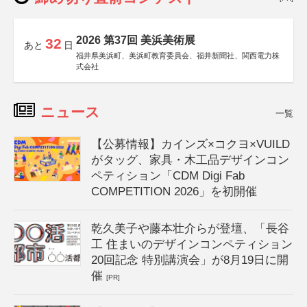
2026 第37回 美浜美術展
32
あと
日
福井県美浜町、美浜町教育委員会、福井新聞社、関西電力株
式会社
ニュース
一覧
【公募情報】カインズ×コクヨ×VUILD
がタッグ、家具・木工品デザインコン
ペティション「CDM Digi Fab
COMPETITION 2026」を初開催
乾久美子や藤本壮介らが登壇、「長谷
工 住まいのデザインコンペティション
20回記念 特別講演会」が8月19日に開
催
[PR]