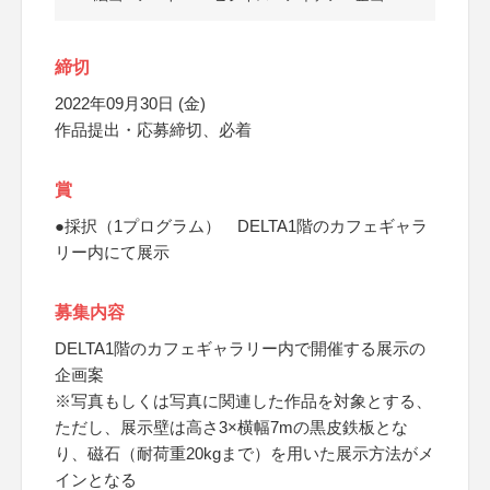
締切
2022年09月30日 (金)
作品提出・応募締切、必着
賞
●採択（1プログラム） DELTA1階のカフェギャラ
リー内にて展示
募集内容
DELTA1階のカフェギャラリー内で開催する展示の
企画案
※写真もしくは写真に関連した作品を対象とする、
ただし、展示壁は高さ3×横幅7mの黒皮鉄板とな
り、磁石（耐荷重20kgまで）を用いた展示方法がメ
インとなる