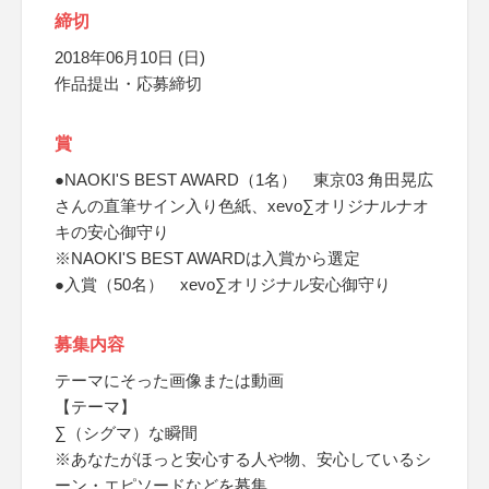
締切
2018年06月10日 (日)
作品提出・応募締切
賞
●NAOKI'S BEST AWARD（1名） 東京03 角田晃広
さんの直筆サイン入り色紙、xevo∑オリジナルナオ
キの安心御守り
※NAOKI'S BEST AWARDは入賞から選定
●入賞（50名） xevo∑オリジナル安心御守り
募集内容
テーマにそった画像または動画
【テーマ】
∑（シグマ）な瞬間
※あなたがほっと安心する人や物、安心しているシ
ーン・エピソードなどを募集