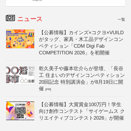
ニュース
一覧
【公募情報】カインズ×コクヨ×VUILD
がタッグ、家具・木工品デザインコン
ペティション「CDM Digi Fab
COMPETITION 2026」を初開催
乾久美子や藤本壮介らが登壇、「長谷
工 住まいのデザインコンペティション
20回記念 特別講演会」が8月19日に開
催
[PR]
【公募情報】大賞賞金100万円！学生
向け創作コンテスト「サイゲームス ク
リエイティブコンテスト2026」が開催