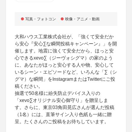
写真・フォトコン
映像・アニメ・動画
大和ハウス工業株式会社が、「強くて安全だか
ら安心『安心∑な瞬間投稿キャンペーン』」を開
催します。地震に強くて安全だから、ほっと安
心できるxevo∑（ジーヴォシグマ）の家のよう
に、あなたがほっと安心する人や物、安心して
いるシーン・エピソードなど、いろんな「∑（シ
グマ）な瞬間」をInstagramまたはTwitterにご投
稿ください。
抽選で50名様に紛失防止デバイス入りの
「xevo∑オリジナル安心御守り」を贈呈しま
す。さらに、東京03角田晃広さんが選んだ投稿
（1名）には、直筆サイン入り色紙も一緒に贈
呈。たくさんのご投稿をお待ちしています。