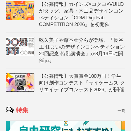
【公募情報】カインズ×コクヨ×VUILD
がタッグ、家具・木工品デザインコン
ペティション「CDM Digi Fab
COMPETITION 2026」を初開催
乾久美子や藤本壮介らが登壇、「長谷
工 住まいのデザインコンペティション
20回記念 特別講演会」が8月19日に開
催
[PR]
【公募情報】大賞賞金100万円！学生
向け創作コンテスト「サイゲームス ク
リエイティブコンテスト2026」が開催
特集
一覧