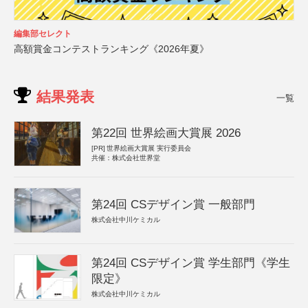
編集部セレクト
高額賞金コンテストランキング《2026年夏》
結果発表
一覧
第22回 世界絵画大賞展 2026
[PR]
世界絵画大賞展 実行委員会
共催：株式会社世界堂
第24回 CSデザイン賞 一般部門
株式会社中川ケミカル
第24回 CSデザイン賞 学生部門《学生
限定》
株式会社中川ケミカル