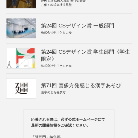
[PR]
世界絵画大賞展 実行委員会
共催：株式会社世界堂
第24回 CSデザイン賞 一般部門
株式会社中川ケミカル
第24回 CSデザイン賞 学生部門《学生
限定》
株式会社中川ケミカル
第71回 喜多方発感じる漢字あそび
漢字のまち喜多方
応募される際は、必ず公式ホームページにて
最新の開催情報をご確認ください。
「登竜門」編集部