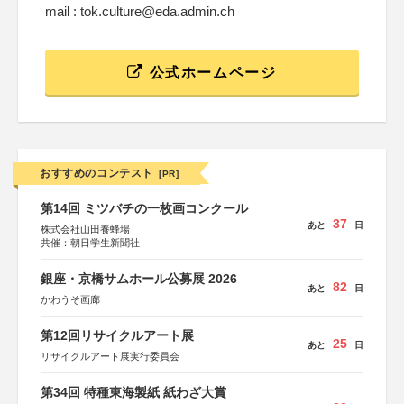
mail : tok.culture@eda.admin.ch
公式ホームページ
おすすめのコンテスト
[PR]
第14回 ミツバチの一枚画コンクール
37
あと
日
株式会社山田養蜂場
共催：朝日学生新聞社
銀座・京橋サムホール公募展 2026
82
あと
日
かわうそ画廊
第12回リサイクルアート展
25
あと
日
リサイクルアート展実行委員会
第34回 特種東海製紙 紙わざ大賞