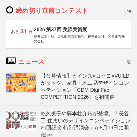
締め切り直前コンテスト
[PR]
2026 第37回 美浜美術展
31
あと
日
福井県美浜町、美浜町教育委員会、福井新聞社、関西電力株
式会社
ニュース
一覧
【公募情報】カインズ×コクヨ×VUILD
がタッグ、家具・木工品デザインコン
ペティション「CDM Digi Fab
COMPETITION 2026」を初開催
乾久美子や藤本壮介らが登壇、「長谷
工 住まいのデザインコンペティション
20回記念 特別講演会」が8月19日に開
催
[PR]