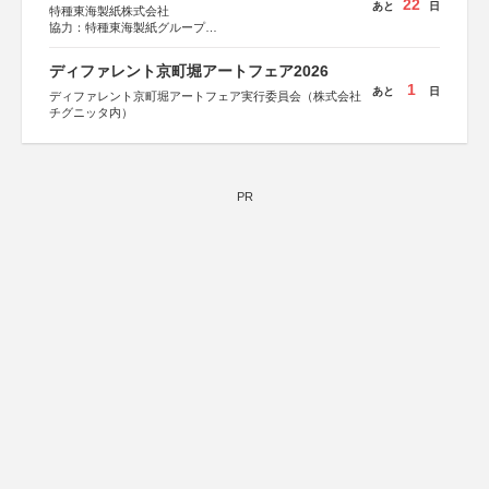
22
あと
日
特種東海製紙株式会社
協力：特種東海製紙グループ
特別協賛：静岡県長泉町
ディファレント京町堀アートフェア2026
1
あと
日
ディファレント京町堀アートフェア実行委員会（株式会社
チグニッタ内）
PR