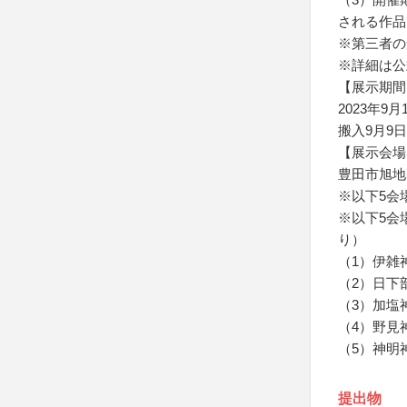
される作品
※第三者の
※詳細は公
【展示期間
2023年9
搬入9月9日
【展示会場
豊田市旭地
※以下5会
※以下5会
り）
（1）伊雑
（2）日下
（3）加塩
（4）野見
（5）神明
提出物