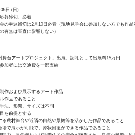
05日 (日)
応募締切、必着
会の申込締切は2月10日必着（現地見学会に参加しない方でも作品
の有無は審査に影響しない）
村舞台アートプロジェクト」出展、謝礼として出展料15万円
参加者には交通費を一部支給
制作および展示するアート作品
ル作品であること
手法、形態、サイズは不問
目を前提とする
する農村舞台や近隣の自然や景観等を活かした作品であること
会場で展示が可能で、原状回復ができる作品であること
期間中、見学者および近隣住民の安全が確保され、良質な状態に維