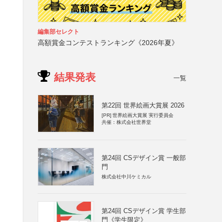
編集部セレクト
高額賞金コンテストランキング《2026年夏》
結果発表
一覧
第22回 世界絵画大賞展 2026
[PR]
世界絵画大賞展 実行委員会
共催：株式会社世界堂
第24回 CSデザイン賞 一般部
門
株式会社中川ケミカル
第24回 CSデザイン賞 学生部
門《学生限定》