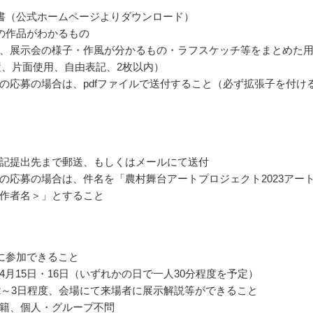
書（公式ホームページよりダウンロード）
の作品がわかるもの
、展示会の様子・作風が分かるもの・ラフスケッチ等をまとめた
置、片面使用、自由表記、2枚以内）
の応募の場合は、pdfファイルで送付すること（必ず拡張子を付け
記提出先まで郵送、もしくはメールにて送付
の応募の場合は、件名を「農村舞台アートプロジェクト2023アー
作者名＞」とすること
に参加できること
4月15日・16日（いずれかの日で一人30分程度を予定）
2～3日程度、会場にて来場者に展示解説等ができること
籍、個人・グループ不問