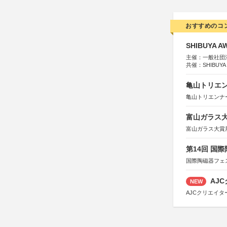
おすすめのコ
SHIBUYA A
主催：一般社団法人
共催：SHIBUYA
※共催・後援等
亀山トリエンナ
亀山トリエンナ
富山ガラス大賞
富山ガラス大賞
第14回 国
国際陶磁器フェ
AJC
NEW
AJCクリエイ