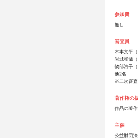
参加費
無し
審査員
木本文平（
岩城和哉（
物部浩子（
他2名
※二次審査
著作権の
作品の著作
主催
公益財団法