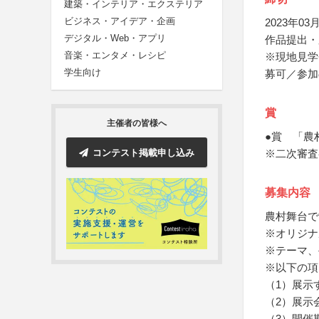
建築・インテリア・エクステリア
ビジネス・アイデア・企画
2023年03月
デジタル・Web・アプリ
作品提出・
音楽・エンタメ・レシピ
※現地見学
学生向け
募可／参加
賞
主催者の皆様へ
●賞 「農
コンテスト掲載申し込み
※二次審査
募集内容
農村舞台で
※オリジナ
※テーマ、
※以下の項
（1）展示
（2）展示
（3）開催