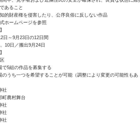
であること
知的財産権を侵害したり、公序良俗に反しない作品
式ホームページを参照
】
月12日～9月23日の12日間
、10日／搬出9月24日
】
区
場で5組の作品を募集する
場のうち一つを希望することが可能（調整により変更の可能性もあ
神社
部町農村舞台
神社
神社
神社