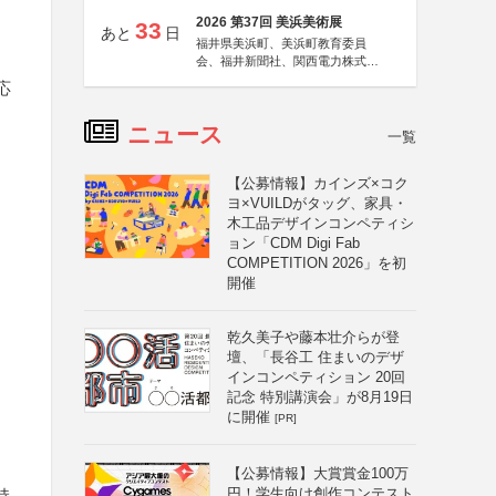
2026 第37回 美浜美術展
33
あと
日
福井県美浜町、美浜町教育委員
会、福井新聞社、関西電力株式会
社
応
ニュース
一覧
【公募情報】カインズ×コク
ヨ×VUILDがタッグ、家具・
木工品デザインコンペティシ
ョン「CDM Digi Fab
COMPETITION 2026」を初
開催
乾久美子や藤本壮介らが登
壇、「長谷工 住まいのデザ
インコンペティション 20回
記念 特別講演会」が8月19日
に開催
[PR]
【公募情報】大賞賞金100万
円！学生向け創作コンテスト
持