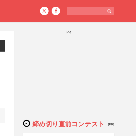
PR
締め切り直前コンテスト
[PR]