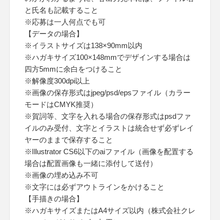
と氏名も記載すること
※応募は一人何点でも可
【データの場合】
※イラストサイズは138×90mm以内
※ハガキサイズ100×148mmでデザインする場合は
四方5mmに余白をつけること
※解像度300dpi以上
※画像の保存形式はjpeg/psd/epsファイル（カラー
モードはCMYK推奨）
※賀詞等、文字を入れる場合の保存形式はpsdファ
イルのみ受付、文字とイラストは統合せず必ずレイ
ヤーのままで保存すること
※Illustrator CS6以下のaiファイル（画像を配置する
場合は配置画像も一緒に添付して送付）
※画像の埋め込み不可
※文字には必ずアウトラインをかけること
【手描きの場合】
※ハガキサイズまたはA4サイズ以内（株式会社クレ