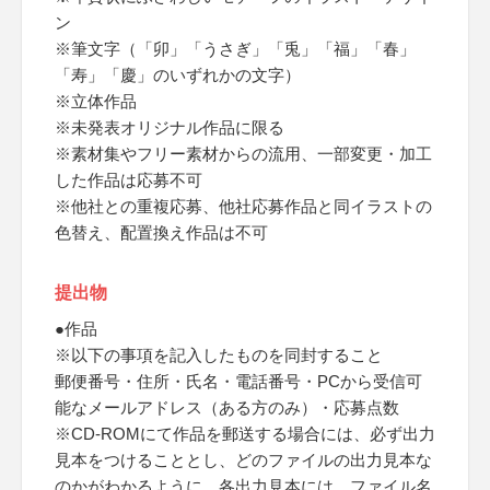
ン
※筆文字（「卯」「うさぎ」「兎」「福」「春」
「寿」「慶」のいずれかの文字）
※立体作品
※未発表オリジナル作品に限る
※素材集やフリー素材からの流用、一部変更・加工
した作品は応募不可
※他社との重複応募、他社応募作品と同イラストの
色替え、配置換え作品は不可
提出物
●作品
※以下の事項を記入したものを同封すること
郵便番号・住所・氏名・電話番号・PCから受信可
能なメールアドレス（ある方のみ）・応募点数
※CD-ROMにて作品を郵送する場合には、必ず出力
見本をつけることとし、どのファイルの出力見本な
のかがわかるように、各出力見本には、ファイル名