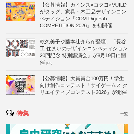
【公募情報】カインズ×コクヨ×VUILD
がタッグ、家具・木工品デザインコン
ペティション「CDM Digi Fab
COMPETITION 2026」を初開催
乾久美子や藤本壮介らが登壇、「長谷
工 住まいのデザインコンペティション
20回記念 特別講演会」が8月19日に開
催
[PR]
【公募情報】大賞賞金100万円！学生
向け創作コンテスト「サイゲームス ク
リエイティブコンテスト2026」が開催
特集
一覧