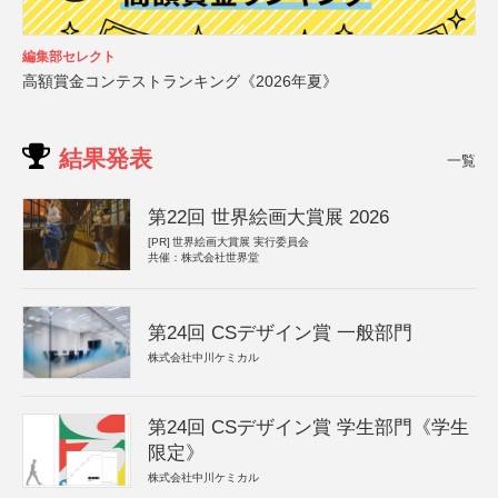
編集部セレクト
高額賞金コンテストランキング《2026年夏》
結果発表
一覧
第22回 世界絵画大賞展 2026
[PR]
世界絵画大賞展 実行委員会
共催：株式会社世界堂
第24回 CSデザイン賞 一般部門
株式会社中川ケミカル
第24回 CSデザイン賞 学生部門《学生
限定》
株式会社中川ケミカル