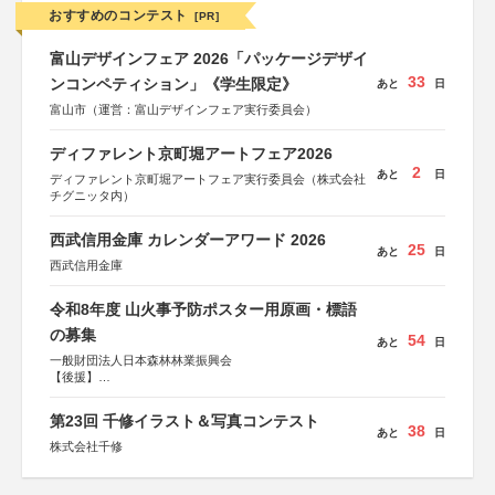
おすすめのコンテスト
[PR]
富山デザインフェア 2026「パッケージデザイ
33
ンコンペティション」《学生限定》
あと
日
富山市（運営：富山デザインフェア実行委員会）
ディファレント京町堀アートフェア2026
2
あと
日
ディファレント京町堀アートフェア実行委員会（株式会社
チグニッタ内）
西武信用金庫 カレンダーアワード 2026
25
あと
日
西武信用金庫
令和8年度 山火事予防ポスター用原画・標語
の募集
54
あと
日
一般財団法人日本森林林業振興会
【後援】
総務省消防庁、文部科学省、林野庁、全国森林組合連合
会、森林火災対策協会
第23回 千修イラスト＆写真コンテスト
38
あと
日
株式会社千修