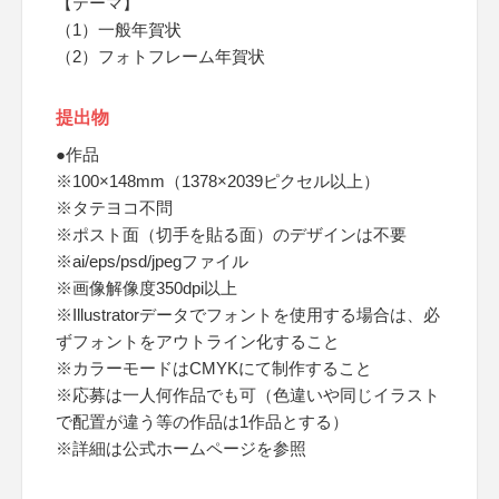
【テーマ】
（1）一般年賀状
（2）フォトフレーム年賀状
提出物
●作品
※100×148mm（1378×2039ピクセル以上）
※タテヨコ不問
※ポスト面（切手を貼る面）のデザインは不要
※ai/eps/psd/jpegファイル
※画像解像度350dpi以上
※Illustratorデータでフォントを使用する場合は、必
ずフォントをアウトライン化すること
※カラーモードはCMYKにて制作すること
※応募は一人何作品でも可（色違いや同じイラスト
で配置が違う等の作品は1作品とする）
※詳細は公式ホームページを参照