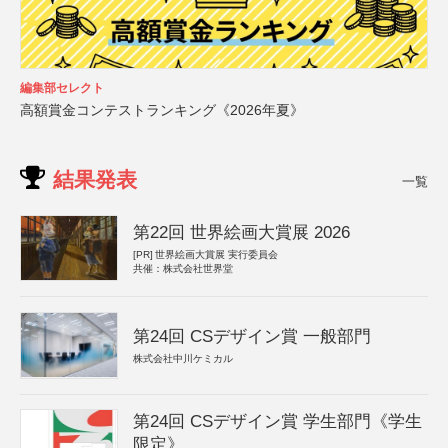
編集部セレクト
高額賞金コンテストランキング《2026年夏》
結果発表
一覧
第22回 世界絵画大賞展 2026
[PR]
世界絵画大賞展 実行委員会
共催：株式会社世界堂
第24回 CSデザイン賞 一般部門
株式会社中川ケミカル
第24回 CSデザイン賞 学生部門《学生
限定》