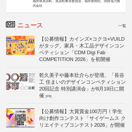
福井県美浜町、美浜町教育委員会、福井新聞社、関西電力株
式会社
ニュース
一覧
【公募情報】カインズ×コクヨ×VUILD
がタッグ、家具・木工品デザインコン
ペティション「CDM Digi Fab
COMPETITION 2026」を初開催
乾久美子や藤本壮介らが登壇、「長谷
工 住まいのデザインコンペティション
20回記念 特別講演会」が8月19日に開
催
[PR]
【公募情報】大賞賞金100万円！学生
向け創作コンテスト「サイゲームス ク
リエイティブコンテスト2026」が開催