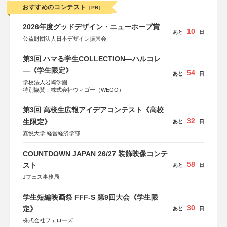
おすすめのコンテスト
[PR]
2026年度グッドデザイン・ニューホープ賞
10
あと
日
公益財団法人日本デザイン振興会
第3回 ハマる学生COLLECTION―ハルコレ
―《学生限定》
54
あと
日
学校法人岩崎学園
特別協賛：株式会社ウィゴー（WEGO）
第3回 高校生広報アイデアコンテスト《高校
32
生限定》
あと
日
嘉悦大学 経営経済学部
COUNTDOWN JAPAN 26/27 装飾映像コンテ
58
スト
あと
日
Jフェス事務局
学生短編映画祭 FFF-S 第9回大会《学生限
30
定》
あと
日
株式会社フェローズ