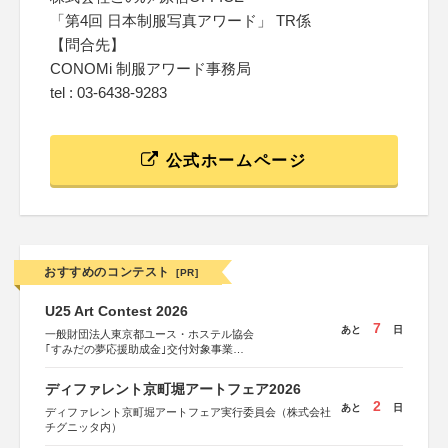
「第4回 日本制服写真アワード」 TR係
【問合先】
CONOMi 制服アワード事務局
tel : 03-6438-9283
公式ホームページ
おすすめのコンテスト
[PR]
U25 Art Contest 2026
7
あと
日
一般財団法人東京都ユース・ホステル協会
｢すみだの夢応援助成金｣交付対象事業
すみだ五彩の芸術祭 連携企画
ディファレント京町堀アートフェア2026
2
あと
日
ディファレント京町堀アートフェア実行委員会（株式会社
チグニッタ内）