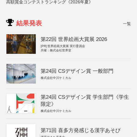
高額賞金コンテストランキング《2026年夏》
結果発表
一覧
第22回 世界絵画大賞展 2026
[PR]
世界絵画大賞展 実行委員会
共催：株式会社世界堂
第24回 CSデザイン賞 一般部門
株式会社中川ケミカル
第24回 CSデザイン賞 学生部門《学生
限定》
株式会社中川ケミカル
第71回 喜多方発感じる漢字あそび