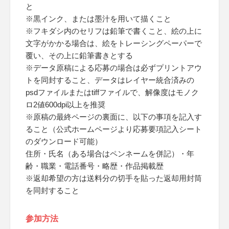
と
※黒インク、または墨汁を用いて描くこと
※フキダシ内のセリフは鉛筆で書くこと、絵の上に
文字がかかる場合は、絵をトレーシングペーパーで
覆い、その上に鉛筆書きとする
※データ原稿による応募の場合は必ずプリントアウ
トを同封すること、データはレイヤー統合済みの
psdファイルまたはtiffファイルで、解像度はモノク
ロ2値600dpi以上を推奨
※原稿の最終ページの裏面に、以下の事項を記入す
ること（公式ホームページより応募要項記入シート
のダウンロード可能）
住所・氏名（ある場合はペンネームを併記）・年
齢・職業・電話番号・略歴・作品掲載歴
※返却希望の方は送料分の切手を貼った返却用封筒
を同封すること
参加方法