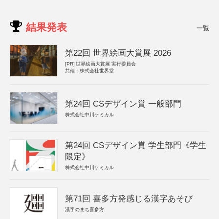
結果発表
一覧
第22回 世界絵画大賞展 2026
[PR]
世界絵画大賞展 実行委員会
共催：株式会社世界堂
第24回 CSデザイン賞 一般部門
株式会社中川ケミカル
第24回 CSデザイン賞 学生部門《学生
限定》
株式会社中川ケミカル
第71回 喜多方発感じる漢字あそび
漢字のまち喜多方