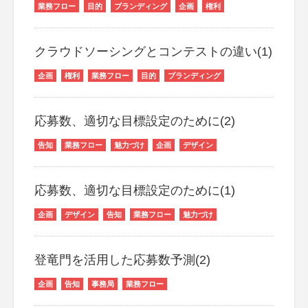
業務フロー
目的
ブランディング
企画
権利
クラウドソーシングとコンテストの違い(1)
企画
権利
業務フロー
目的
ブランディング
応募数、適切な目標設定のために(2)
告知
業務フロー
魅力づけ
企画
デザイン
応募数、適切な目標設定のために(1)
企画
デザイン
告知
業務フロー
魅力づけ
登竜門を活用した応募数予測(2)
企画
告知
事務局
業務フロー