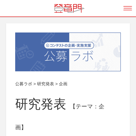
公募ラボ
>
研究発表
>
企画
研究発表
【テーマ：企
画】