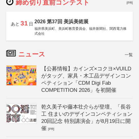
締め切り直前コンテスト
[PR]
2026 第37回 美浜美術展
31
あと
日
福井県美浜町、美浜町教育委員会、福井新聞社、関西電力株
式会社
ニュース
一覧
【公募情報】カインズ×コクヨ×VUILD
がタッグ、家具・木工品デザインコン
ペティション「CDM Digi Fab
COMPETITION 2026」を初開催
乾久美子や藤本壮介らが登壇、「長谷
工 住まいのデザインコンペティション
20回記念 特別講演会」が8月19日に開
催
[PR]