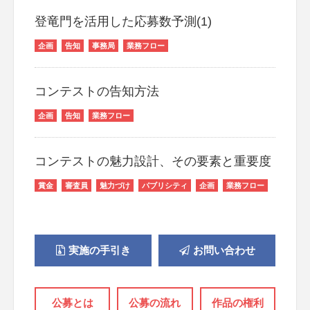
登竜門を活用した応募数予測(1)
企画
告知
事務局
業務フロー
コンテストの告知方法
企画
告知
業務フロー
コンテストの魅力設計、その要素と重要度
賞金
審査員
魅力づけ
パブリシティ
企画
業務フロー
実施の手引き
お問い合わせ
公募とは
公募の流れ
作品の権利