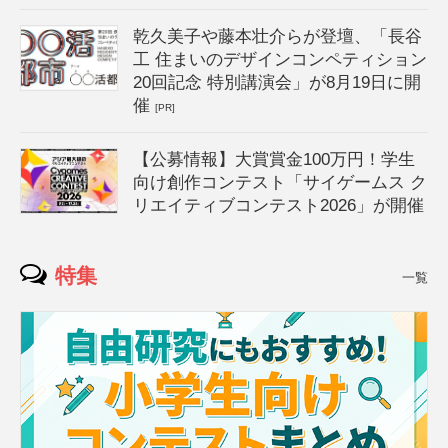
乾久美子や藤本壮介らが登壇、「長谷
工 住まいのデザインコンペティション
20回記念 特別講演会」が8月19日に開
催
[PR]
【公募情報】大賞賞金100万円！学生
向け創作コンテスト「サイゲームス ク
リエイティブコンテスト2026」が開催
特集
一覧