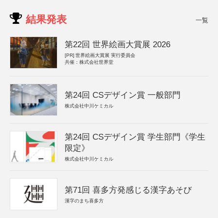
結果発表
一覧
第22回 世界絵画大賞展 2026
[PR]
世界絵画大賞展 実行委員会
共催：株式会社世界堂
第24回 CSデザイン賞 一般部門
株式会社中川ケミカル
第24回 CSデザイン賞 学生部門《学生
限定》
株式会社中川ケミカル
第71回 喜多方発感じる漢字あそび
漢字のまち喜多方