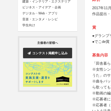
建築・インテリア・エクステリア
ビジネス・アイデア・企画
2017年11月
デジタル・Web・アプリ
作品提出・
音楽・エンタメ・レシピ
学生向け
賞
●グランプ
●でこde
主催者の皆様へ
コンテスト掲載申し込み
募集内容
「田舎暮ら
※女性シン
うた」のサ
※曲をバッ
ら歌っても
※動画の編
※応募者に
※応募者（
いよう注意