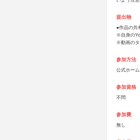
提出物
●作品の共有
※自身のY
※動画のタ
参加方法
公式ホーム
参加資格
不問
参加費
無し