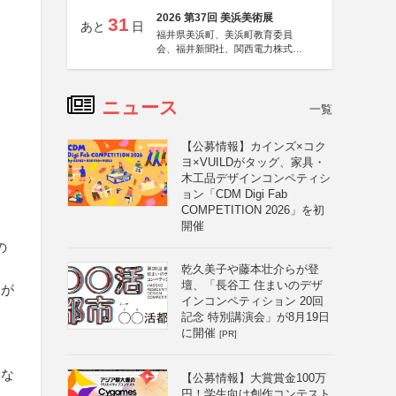
2026 第37回 美浜美術展
31
あと
日
福井県美浜町、美浜町教育委員
会、福井新聞社、関西電力株式会
社
ニュース
一覧
【公募情報】カインズ×コク
ヨ×VUILDがタッグ、家具・
木工品デザインコンペティシ
ョン「CDM Digi Fab
COMPETITION 2026」を初
開催
の
乾久美子や藤本壮介らが登
壇、「長谷工 住まいのデザ
なが
インコンペティション 20回
記念 特別講演会」が8月19日
に開催
[PR]
まな
【公募情報】大賞賞金100万
円！学生向け創作コンテスト