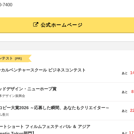
70-7400
公式ホームページ
ンテスト
[PR]
ーカルベンチャースクール ビジネスコンテスト
1
あと
グッドデザイン・ニューホープ賞
8
あと
本デザイン振興会
Mコピー大賞2026 ～応募した瞬間、あなたもクリエイター～
2
あと
ム香川
ートショート フィルムフェスティバル ＆ アジア
17
matic Tokyo部門】
あと