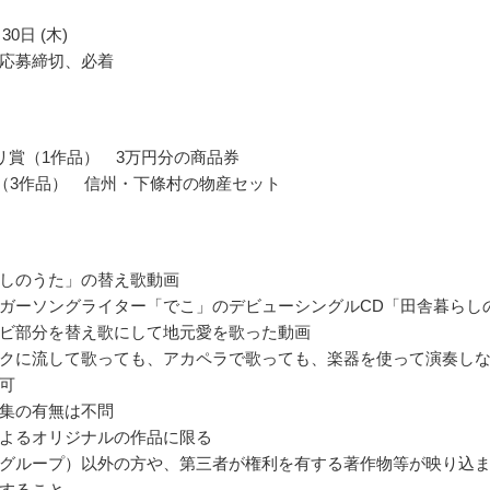
30日 (木)
応募締切、必着
リ賞（1作品） 3万円分の商品券
賞（3作品） 信州・下條村の物産セット
しのうた」の替え歌動画
ガーソングライター「でこ」のデビューシングルCD「田舎暮らし
ビ部分を替え歌にして地元愛を歌った動画
クに流して歌っても、アカペラで歌っても、楽器を使って演奏し
可
集の有無は不問
よるオリジナルの作品に限る
グループ）以外の方や、第三者が権利を有する著作物等が映り込
すること