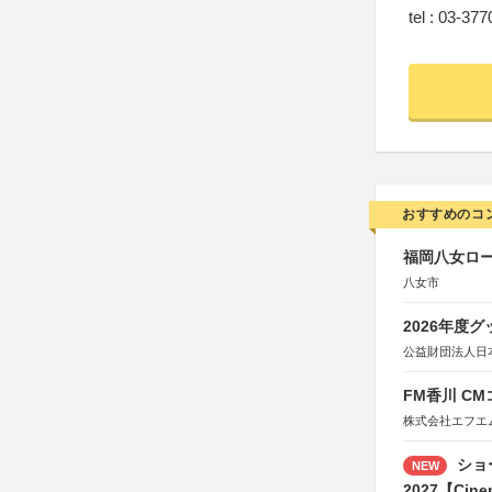
tel : 03-37
おすすめのコ
福岡八女ロ
八女市
2026年度
公益財団法人日
FM香川 C
株式会社エフエ
ショ
NEW
2027【Cine