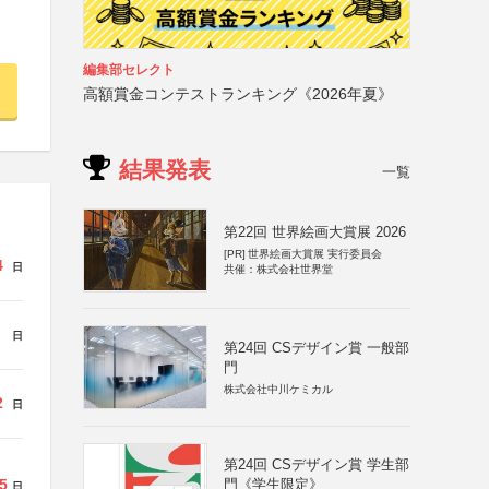
編集部セレクト
高額賞金コンテストランキング《2026年夏》
結果発表
一覧
第22回 世界絵画大賞展 2026
[PR]
世界絵画大賞展 実行委員会
4
日
共催：株式会社世界堂
日
第24回 CSデザイン賞 一般部
門
株式会社中川ケミカル
2
日
第24回 CSデザイン賞 学生部
5
門《学生限定》
日