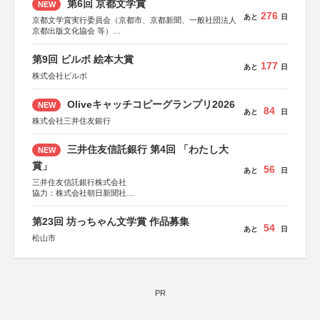
第6回 京都文学賞
NEW
276
あと
日
京都文学賞実行委員会（京都市、京都新聞、一般社団法人
京都出版文化協会 等）
協力：京都府書店商業組合、朝日新聞出版、
KADOKAWA、河出書房新社、幻冬舎、講談社、光文社、
第9回 ビルボ 絵本大賞
集英社、小学館、祥伝社、新潮社、淡交社、ちいさいミシ
177
あと
日
マ社、徳間書店、早川書房、PHP研究所、双葉社、文藝春
株式会社ビルボ
秋、ポプラ社、毎日新聞出版
Oliveキャッチコピーグランプリ2026
NEW
84
あと
日
株式会社三井住友銀行
三井住友信託銀行 第4回 「わたし大
NEW
賞」
56
あと
日
三井住友信託銀行株式会社
協力：株式会社朝日新聞社
後援：日本郵便株式会社
第23回 坊っちゃん文学賞 作品募集
54
あと
日
松山市
PR