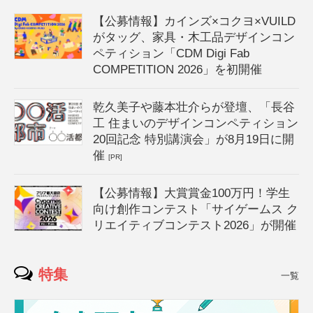
【公募情報】カインズ×コクヨ×VUILD
がタッグ、家具・木工品デザインコン
ペティション「CDM Digi Fab
COMPETITION 2026」を初開催
乾久美子や藤本壮介らが登壇、「長谷
工 住まいのデザインコンペティション
20回記念 特別講演会」が8月19日に開
催
[PR]
【公募情報】大賞賞金100万円！学生
向け創作コンテスト「サイゲームス ク
リエイティブコンテスト2026」が開催
特集
一覧