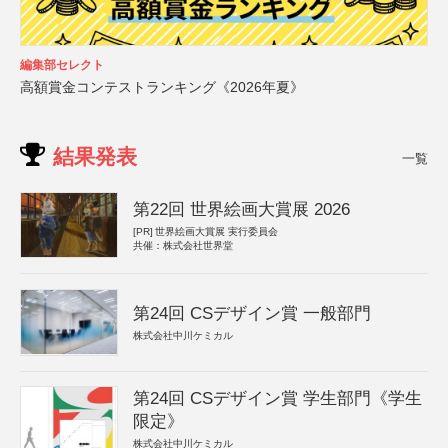
編集部セレクト
高額賞金コンテストランキング《2026年夏》
結果発表
一覧
第22回 世界絵画大賞展 2026
[PR]
世界絵画大賞展 実行委員会
共催：株式会社世界堂
第24回 CSデザイン賞 一般部門
株式会社中川ケミカル
第24回 CSデザイン賞 学生部門《学生
限定》
株式会社中川ケミカル