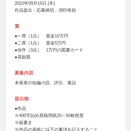
2022年09月15日 (木)
作品提出・応募締切、消印有効
賞
●一席（1点） 賞金10万円
●二席（1点） 賞金5万円
●佳作（3点） 1万円の図書カード
●奨励賞
募集内容
未発表の短編小説、評伝、童話
提出物
●作品
※400字詰め原稿用紙20～50枚程度
※縦書き
※作品の表紙に以下の事項を記入すること