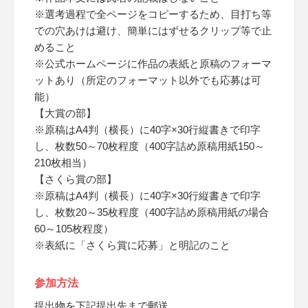
※選考過程で全ページをコピーするため、目打ち等
での穴あけは避け、簡単にはずせるクリップ等で止
めること
※公式ホームページに作品の表紙と原稿のフォーマ
ットあり（所定のフォーマット以外でも応募は可
能）
【大賞の部】
※原稿はA4判（横長）に40字×30行縦書きで印字
し、枚数50～70枚程度（400字詰め原稿用紙150～
210枚相当）
【さくら賞の部】
※原稿はA4判（横長）に40字×30行縦書きで印字
し、枚数20～35枚程度（400字詰め原稿用紙の場合
60～105枚程度）
※表紙に「さくら賞に応募」と明記のこと
参加方法
提出物を下記提出先まで郵送