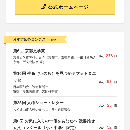
公式ホームページ
おすすめのコンテスト
[PR]
第6回 京都文学賞
273
あと
日
京都文学賞実行委員会（京都市、京都新聞、一般社団法人
京都出版文化協会 等）
協力：京都府書店商業組合、朝日新聞出版、
KADOKAWA、河出書房新社、幻冬舎、講談社、光文社、
第10回 生命（いのち）を見つめるフォト＆エ
集英社、小学館、祥伝社、新潮社、淡交社、ちいさいミシ
マ社、徳間書店、早川書房、PHP研究所、双葉社、文藝春
ッセー
53
あと
日
秋、ポプラ社、毎日新聞出版
日本医師会、読売新聞社
後援：厚生労働省、文部科学省
協賛：東京海上日動火災保険株式会社、東京海上日動あん
しん生命保険株式会社
第25回 人権ショートレター
25
あと
日
大和郡山市人権のまちづくり推進協議会
第6回 お気に入りの一冊をあなたへ 読書推せ
32
ん文コンクール《小・中学生限定》
あと
日