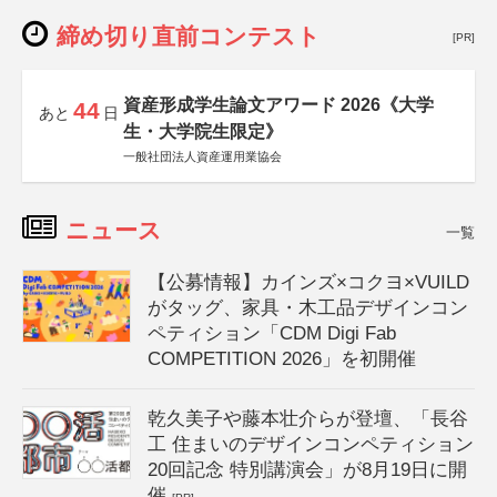
締め切り直前コンテスト
[PR]
資産形成学生論文アワード 2026《大学
44
あと
日
生・大学院生限定》
一般社団法人資産運用業協会
ニュース
一覧
【公募情報】カインズ×コクヨ×VUILD
がタッグ、家具・木工品デザインコン
ペティション「CDM Digi Fab
COMPETITION 2026」を初開催
乾久美子や藤本壮介らが登壇、「長谷
工 住まいのデザインコンペティション
20回記念 特別講演会」が8月19日に開
催