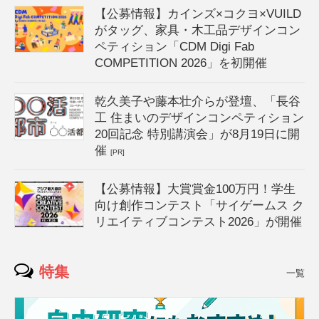
【公募情報】カインズ×コクヨ×VUILD
がタッグ、家具・木工品デザインコン
ペティション「CDM Digi Fab
COMPETITION 2026」を初開催
乾久美子や藤本壮介らが登壇、「長谷
工 住まいのデザインコンペティション
20回記念 特別講演会」が8月19日に開
催
[PR]
【公募情報】大賞賞金100万円！学生
向け創作コンテスト「サイゲームス ク
リエイティブコンテスト2026」が開催
特集
一覧