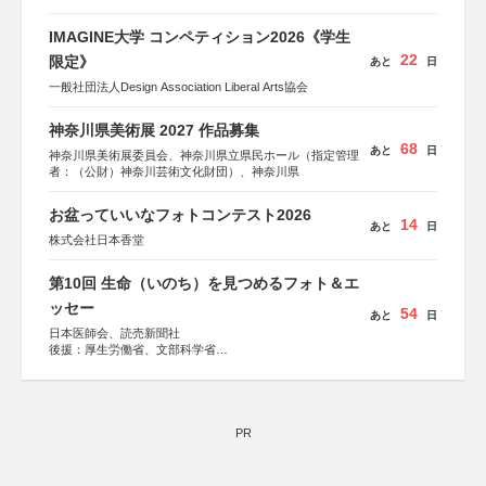
IMAGINE大学 コンペティション2026《学生
22
限定》
あと
日
一般社団法人Design Association Liberal Arts協会
神奈川県美術展 2027 作品募集
68
あと
日
神奈川県美術展委員会、神奈川県立県民ホール（指定管理
者：（公財）神奈川芸術文化財団）、神奈川県
お盆っていいなフォトコンテスト2026
14
あと
日
株式会社日本香堂
第10回 生命（いのち）を見つめるフォト＆エ
ッセー
54
あと
日
日本医師会、読売新聞社
後援：厚生労働省、文部科学省
協賛：東京海上日動火災保険株式会社、東京海上日動あん
しん生命保険株式会社
PR