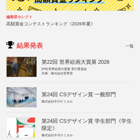
編集部セレクト
高額賞金コンテストランキング《2026年夏》
結果発表
一覧
第22回 世界絵画大賞展 2026
[PR]
世界絵画大賞展 実行委員会
共催：株式会社世界堂
第24回 CSデザイン賞 一般部門
株式会社中川ケミカル
第24回 CSデザイン賞 学生部門《学生
限定》
株式会社中川ケミカル