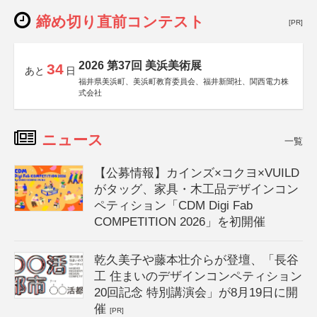
締め切り直前コンテスト
[PR]
2026 第37回 美浜美術展
34
あと
日
福井県美浜町、美浜町教育委員会、福井新聞社、関西電力株
式会社
ニュース
一覧
【公募情報】カインズ×コクヨ×VUILD
がタッグ、家具・木工品デザインコン
ペティション「CDM Digi Fab
COMPETITION 2026」を初開催
乾久美子や藤本壮介らが登壇、「長谷
工 住まいのデザインコンペティション
20回記念 特別講演会」が8月19日に開
催
[PR]