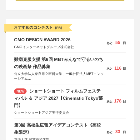
おすすめのコンテスト
[PR]
GMO DESIGN AWARD 2026
55
あと
日
GMOインターネットグループ株式会社
難病克服支援 第6回 MBTみんなで守るいのち
の映画祭 作品募集
116
あと
日
公立大学法人奈良県立医科大学、一般社団法人MBTコンソ
ーシアム
協力：読売新聞社
ショートショート フィルムフェステ
NEW
後援：厚生労働省
文部科学省
ィバル ＆ アジア 2027【Cinematic Tokyo部
178
あと
日
奈良県
門】
日本経済団体連合会
関西経済連合会
ショートショートアジア実行委員会
「“よい仕事おこし”フェア」実行委員会
関西文化学術研究都市推進機構
第3回 高校生広報アイデアコンテスト《高校
東京難病団体連絡協議会
33
生限定》
あと
日
嘉悦大学 経営経済学部