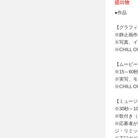
提出物
●作品
【グラフィ
※静止画作
※写真、イ
※CHIL
【ムービー
※15～6
※実写、モ
※CHIL
【ミュージ
※30秒～
※歌付き（
※応募者が
ジ・リミッ