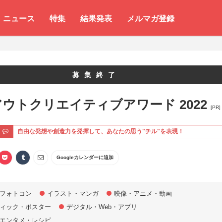
ニュース
特集
結果発表
メルマガ登録
募集終了
ウトクリエイティブアワード 2022
[PR]
ト
自由な発想や創造力を発揮して、あなたの思う"チル"を表現！
Googleカレンダーに追加
フォトコン
イラスト・マンガ
映像・アニメ・動画
ィック・ポスター
デジタル・Web・アプリ
エンタメ・レシピ