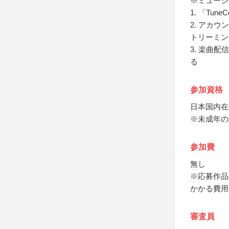
※ミュージ
1. 「Tun
2. アカ
トリーミン
3. 楽曲配
る
参加資格
日本国内在
※未成年の
参加費
無し
※応募作品
かかる費用
審査員