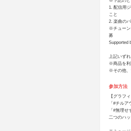
※下記のど
1. 配信
こと
2. 楽曲の
※チューンコ
募
Supported 
上記いずれ
※商品を利
※その他、
参加方法
【グラフィ
「#チルア
「#無理せ
二つのハッシ