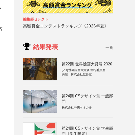
る
編集部セレクト
高額賞金コンテストランキング《2026年夏》
応
結果発表
一覧
第22回 世界絵画大賞展 2026
[PR]
世界絵画大賞展 実行委員会
共催：株式会社世界堂
第24回 CSデザイン賞 一般部
門
株式会社中川ケミカル
第24回 CSデザイン賞 学生部
門《学生限定》