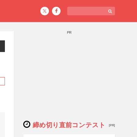
PR
締め切り直前コンテスト
[PR]