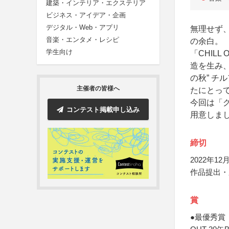
建築・インテリア・エクステリア
ビジネス・アイデア・企画
デジタル・Web・アプリ
無理せず
音楽・エンタメ・レシピ
の余白。
学生向け
「CHIL
造を生み
の秋” チ
主催者の皆様へ
たにとっ
今回は「
コンテスト掲載申し込み
用意しま
締切
2022年12月
作品提出・
賞
●最優秀賞（