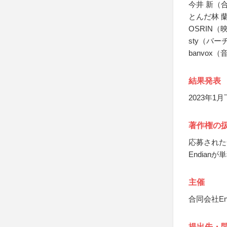
今井 新（合
とんだ林 
OSRIN（
sty（バ
banvox
結果発表
2023年
著作権の
応募された
Endia
主催
合同会社End
提出先・