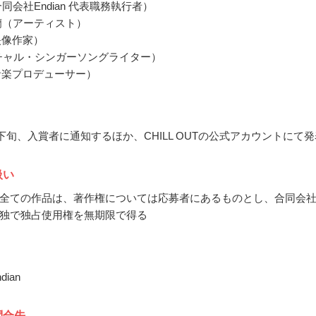
同会社Endian 代表職務執行者）
蘭（アーティスト）
映像作家）
ーチャル・シンガーソングライター）
（音楽プロデューサー）
1月下旬、入賞者に通知するほか、CHILL OUTの公式アカウントにて
扱い
全ての作品は、著作権については応募者にあるものとし、合同会
nが単独で独占使用権を無期限で得る
ian
問合先