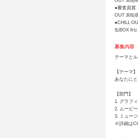
OUT 30缶
●審査員賞（
OUT 30缶
●CHILL 
缶BOX 6
募集内容
テーマとル
【テーマ】
あなたにと
【部門】
1. グラフ
2. ムービ
3. ミュー
※詳細はC