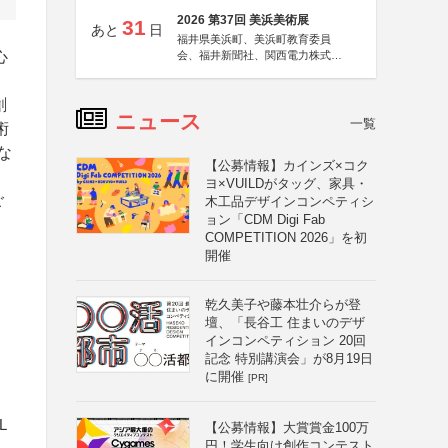
2026 第37回 美浜美術展
31
あと
日
福井県美浜町、美浜町教育委員
心
会、福井新聞社、関西電力株式会
社
創
ニュース
一覧
術
な
【公募情報】カインズ×コク
ヨ×VUILDがタッグ、家具・
ご
木工品デザインコンペティシ
ョン「CDM Digi Fab
COMPETITION 2026」を初
開催
乾久美子や藤本壮介らが登
壇、「長谷工 住まいのデザ
インコンペティション 20回
記念 特別講演会」が8月19日
に開催
[PR]
L
【公募情報】大賞賞金100万
円！学生向け創作コンテスト