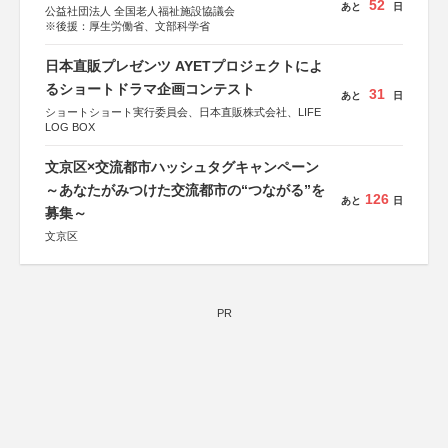
52
あと
日
公益社団法人 全国老人福祉施設協議会
※後援：厚生労働省、文部科学省
日本直販プレゼンツ AYETプロジェクトによ
るショートドラマ企画コンテスト
31
あと
日
ショートショート実行委員会、日本直販株式会社、LIFE
LOG BOX
文京区×交流都市ハッシュタグキャンペーン
～あなたがみつけた交流都市の“つながる”を
126
あと
日
募集～
文京区
PR