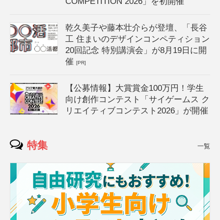
COMPETITION 2026」を初開催
乾久美子や藤本壮介らが登壇、「長谷
工 住まいのデザインコンペティション
20回記念 特別講演会」が8月19日に開
催
[PR]
【公募情報】大賞賞金100万円！学生
向け創作コンテスト「サイゲームス ク
リエイティブコンテスト2026」が開催
特集
一覧