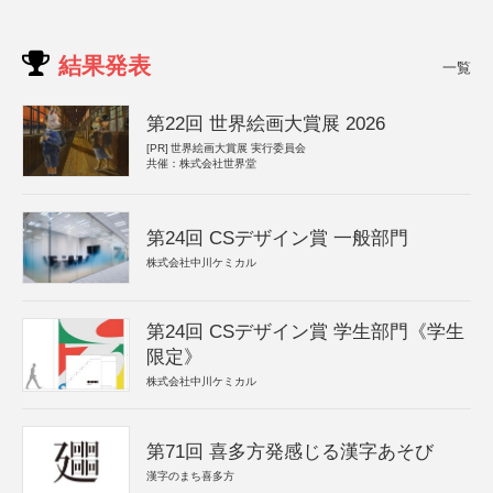
結果発表
一覧
第22回 世界絵画大賞展 2026
[PR]
世界絵画大賞展 実行委員会
共催：株式会社世界堂
第24回 CSデザイン賞 一般部門
株式会社中川ケミカル
第24回 CSデザイン賞 学生部門《学生
限定》
株式会社中川ケミカル
第71回 喜多方発感じる漢字あそび
漢字のまち喜多方