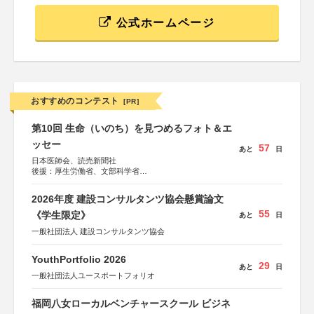
公式ホームページ
おすすめのコンテスト
[PR]
第10回 生命（いのち）を見つめるフォト＆エ
ッセー
57
あと
日
日本医師会、読売新聞社
後援：厚生労働省、文部科学省
協賛：東京海上日動火災保険株式会社、東京海上日動あん
しん生命保険株式会社
2026年度 建設コンサルタンツ協会懸賞論文
55
《学生限定》
あと
日
一般社団法人 建設コンサルタンツ協会
YouthPortfolio 2026
29
あと
日
一般社団法人ユースポートフォリオ
福岡八女ローカルベンチャースクール ビジネ