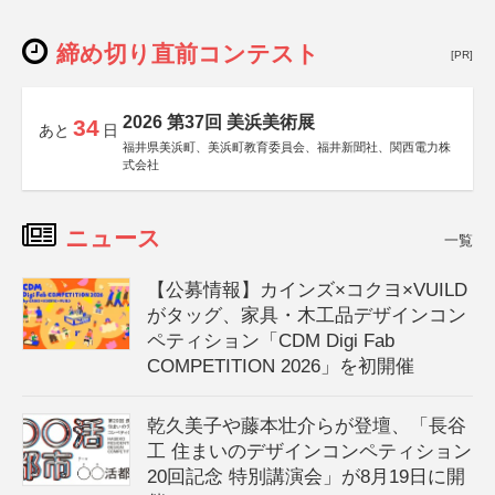
締め切り直前コンテスト
[PR]
2026 第37回 美浜美術展
34
あと
日
福井県美浜町、美浜町教育委員会、福井新聞社、関西電力株
式会社
ニュース
一覧
【公募情報】カインズ×コクヨ×VUILD
がタッグ、家具・木工品デザインコン
ペティション「CDM Digi Fab
COMPETITION 2026」を初開催
乾久美子や藤本壮介らが登壇、「長谷
工 住まいのデザインコンペティション
20回記念 特別講演会」が8月19日に開