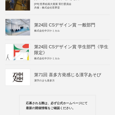
[PR]
世界絵画大賞展 実行委員会
共催：株式会社世界堂
第24回 CSデザイン賞 一般部門
株式会社中川ケミカル
第24回 CSデザイン賞 学生部門《学生
限定》
株式会社中川ケミカル
第71回 喜多方発感じる漢字あそび
漢字のまち喜多方
応募される際は、必ず公式ホームページにて
最新の開催情報をご確認ください。