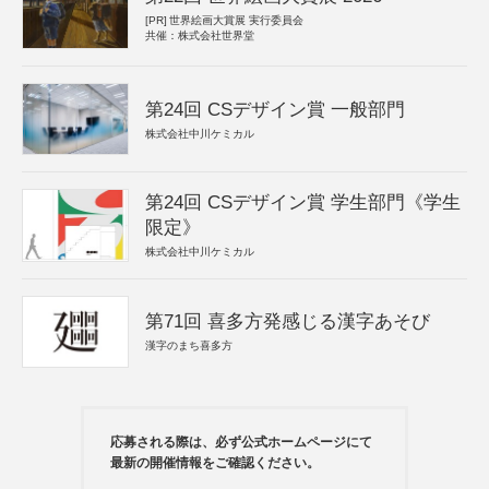
[PR]
世界絵画大賞展 実行委員会
共催：株式会社世界堂
第24回 CSデザイン賞 一般部門
株式会社中川ケミカル
第24回 CSデザイン賞 学生部門《学生
限定》
株式会社中川ケミカル
第71回 喜多方発感じる漢字あそび
漢字のまち喜多方
応募される際は、必ず公式ホームページにて
最新の開催情報をご確認ください。