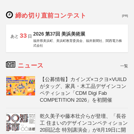
締め切り直前コンテスト
[PR]
2026 第37回 美浜美術展
33
あと
日
福井県美浜町、美浜町教育委員会、福井新聞社、関西電力株
式会社
ニュース
一覧
【公募情報】カインズ×コクヨ×VUILD
がタッグ、家具・木工品デザインコン
ペティション「CDM Digi Fab
COMPETITION 2026」を初開催
乾久美子や藤本壮介らが登壇、「長谷
工 住まいのデザインコンペティション
20回記念 特別講演会」が8月19日に開