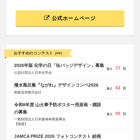
公式ホームページ
おすすめのコンテスト
[PR]
2026年版 化学の日「缶バッジデザイン」募集
77
あと
日
公益社団法人日本化学会
撥水風呂敷『ながれ』デザインコンペ2026
43
あと
日
朝倉染布株式会社
令和8年度 山火事予防ポスター用原画・標語
の募集
55
あと
日
一般財団法人日本森林林業振興会
【後援】
総務省消防庁、文部科学省、林野庁、全国森林組合連合
会、森林火災対策協会
JAMCA PRIZE 2026 フォトコンテスト 絵画