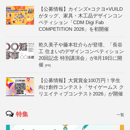
【公募情報】カインズ×コクヨ×VUILD
がタッグ、家具・木工品デザインコン
ペティション「CDM Digi Fab
COMPETITION 2026」を初開催
乾久美子や藤本壮介らが登壇、「長谷
工 住まいのデザインコンペティション
20回記念 特別講演会」が8月19日に開
催
[PR]
【公募情報】大賞賞金100万円！学生
向け創作コンテスト「サイゲームス ク
リエイティブコンテスト2026」が開催
特集
一覧