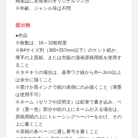
商業誌に未発表のオリジナルマンガ
※年齢、ジャンル等は不問
提出物
●作品
※枚数は、16～32枚程度
※B4サイズ判（365×257mm以下）のケント紙か、
厚手の上質紙、または市販の漫画原稿用紙を使用す
ること
※タチキリの場合は、基準ワク線から外へ3cm以上
は余分に描くこと
※墨汁か黒インクで紙の表側にのみ描くこと（薄墨
は使用不可）
※ネーム（セリフや説明文）は鉛筆で書き込み、ベ
タ（墨一色）部分や絵の上にネームが入る場合は、
原稿用紙の上にトレーシングペーパーをかけ、その
上に書くこと
※原稿の各ページに通し番号を書くこと