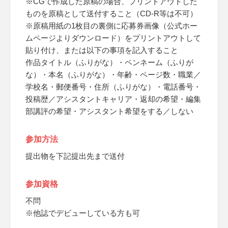
※CGで作成した原稿の場合、プリントアウトした
ものを原稿として送付すること（CD-R等は不可）
※原稿用紙の1枚目の裏側に応募券画像（公式ホー
ムページよりダウンロード）をプリントアウトして
貼り付け、または以下の事項を記入すること
作品タイトル（ふりがな）・ペンネーム（ふりが
な）・本名（ふりがな）・年齢・ページ数・職業／
学校名・郵便番号・住所（ふりがな）・電話番号・
投稿歴／アシスタントキャリア・返却の希望・編集
部講評の希望・アシスタント希望をする／しない
参加方法
提出物を下記提出先まで送付
参加資格
不問
※他誌でデビューしている方も可