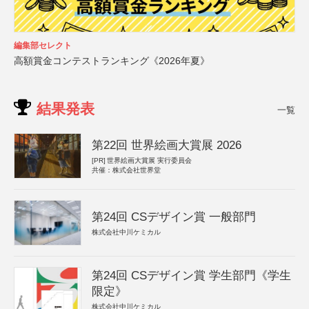
編集部セレクト
高額賞金コンテストランキング《2026年夏》
結果発表
一覧
第22回 世界絵画大賞展 2026
[PR]
世界絵画大賞展 実行委員会
共催：株式会社世界堂
第24回 CSデザイン賞 一般部門
株式会社中川ケミカル
第24回 CSデザイン賞 学生部門《学生
限定》
株式会社中川ケミカル