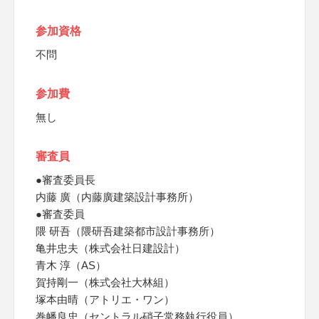
参加資格
不問
参加費
無し
審査員
●審査委員長
内藤 廣（内藤廣建築設計事務所）
●審査委員
隈 研吾（隈研吾建築都市設計事務所）
亀井忠夫（株式会社日建設計）
青木 淳（AS）
賀持剛一（株式会社大林組）
塚本由晴（アトリエ・ワン）
巻幡良忠（セントラル硝子常務執行役員）