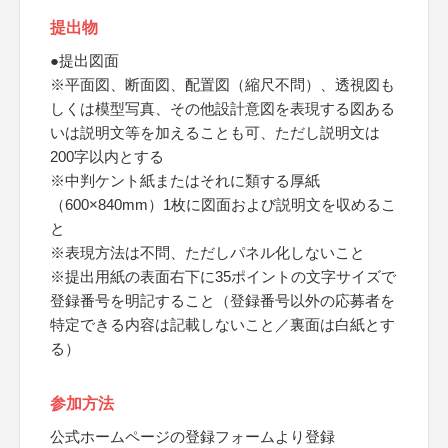
提出物
●提出図面
※平面図、断面図、配置図（縮尺不問）、透視図も
しくは模型写真、その他設計意図を表現する図ある
いは説明文等を加えることも可、ただし説明文は
200字以内とする
※中判ケント紙またはそれに類する厚紙
（600×840mm）1枚に図面および説明文を収めるこ
と
※表現方法は不問、ただしパネル化しないこと
※提出用紙の表面右下に35ポイントの文字サイズで
登録番号を明記すること（登録番号以外の応募者を
特定できる内容は記載しないこと／裏面は白紙とす
る）
参加方法
公式ホームページの登録フォームより登録