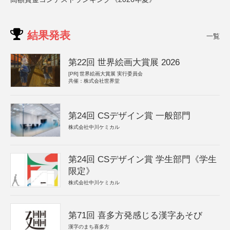
結果発表
一覧
第22回 世界絵画大賞展 2026
[PR]
世界絵画大賞展 実行委員会
共催：株式会社世界堂
第24回 CSデザイン賞 一般部門
株式会社中川ケミカル
第24回 CSデザイン賞 学生部門《学生
限定》
株式会社中川ケミカル
第71回 喜多方発感じる漢字あそび
漢字のまち喜多方