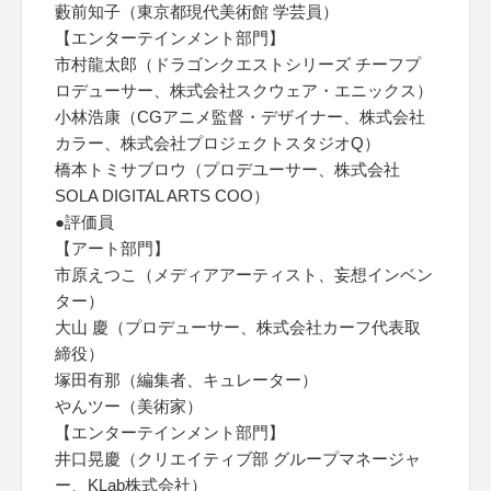
藪前知子（東京都現代美術館 学芸員）
【エンターテインメント部門】
市村龍太郎（ドラゴンクエストシリーズ チーフプ
ロデューサー、株式会社スクウェア・エニックス）
小林浩康（CGアニメ監督・デザイナー、株式会社
カラー、株式会社プロジェクトスタジオQ）
橋本トミサブロウ（プロデユーサー、株式会社
SOLA DIGITAL ARTS COO）
●評価員
【アート部門】
市原えつこ（メディアアーティスト、妄想インベン
ター）
大山 慶（プロデューサー、株式会社カーフ代表取
締役）
塚田有那（編集者、キュレーター）
やんツー（美術家）
【エンターテインメント部門】
井口晃慶（クリエイティブ部 グループマネージャ
ー、KLab株式会社）