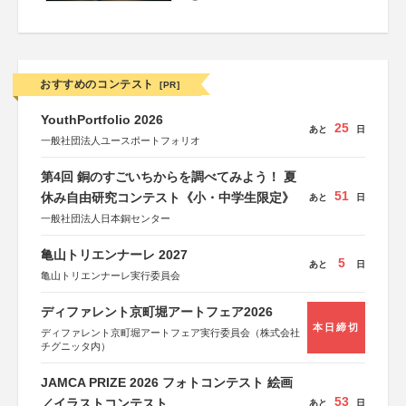
おすすめのコンテスト
[PR]
YouthPortfolio 2026
25
あと
日
一般社団法人ユースポートフォリオ
第4回 銅のすごいちからを調べてみよう！ 夏
51
休み自由研究コンテスト《小・中学生限定》
あと
日
一般社団法人日本銅センター
亀山トリエンナーレ 2027
5
あと
日
亀山トリエンナーレ実行委員会
ディファレント京町堀アートフェア2026
本日締切
ディファレント京町堀アートフェア実行委員会（株式会社
チグニッタ内）
JAMCA PRIZE 2026 フォトコンテスト 絵画
53
／イラストコンテスト
あと
日