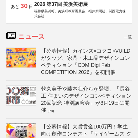
2026 第37回 美浜美術展
30
あと
日
福井県美浜町、美浜町教育委員会、福井新聞社、関西電力株
式会社
ニュース
一覧
【公募情報】カインズ×コクヨ×VUILD
がタッグ、家具・木工品デザインコン
ペティション「CDM Digi Fab
COMPETITION 2026」を初開催
乾久美子や藤本壮介らが登壇、「長谷
工 住まいのデザインコンペティション
20回記念 特別講演会」が8月19日に開
催
[PR]
【公募情報】大賞賞金100万円！学生
向け創作コンテスト「サイゲームス ク