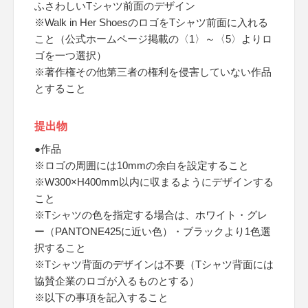
ふさわしいTシャツ前面のデザイン
※Walk in Her ShoesのロゴをTシャツ前面に入れる
こと（公式ホームページ掲載の〈1〉～〈5〉よりロ
ゴを一つ選択）
※著作権その他第三者の権利を侵害していない作品
とすること
提出物
●作品
※ロゴの周囲には10mmの余白を設定すること
※W300×H400mm以内に収まるようにデザインする
こと
※Tシャツの色を指定する場合は、ホワイト・グレ
ー（PANTONE425に近い色）・ブラックより1色選
択すること
※Tシャツ背面のデザインは不要（Tシャツ背面には
協賛企業のロゴが入るものとする）
※以下の事項を記入すること