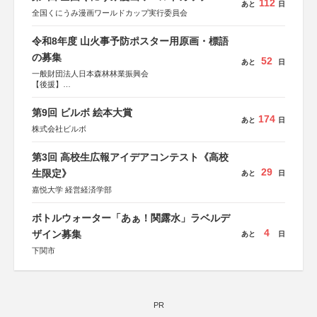
112
あと
日
全国くにうみ漫画ワールドカップ実行委員会
令和8年度 山火事予防ポスター用原画・標語
の募集
52
あと
日
一般財団法人日本森林林業振興会
【後援】
総務省消防庁、文部科学省、林野庁、全国森林組合連合
会、森林火災対策協会
第9回 ビルボ 絵本大賞
174
あと
日
株式会社ビルボ
第3回 高校生広報アイデアコンテスト《高校
29
生限定》
あと
日
嘉悦大学 経営経済学部
ボトルウォーター「あぁ！関露水」ラベルデ
4
ザイン募集
あと
日
下関市
PR