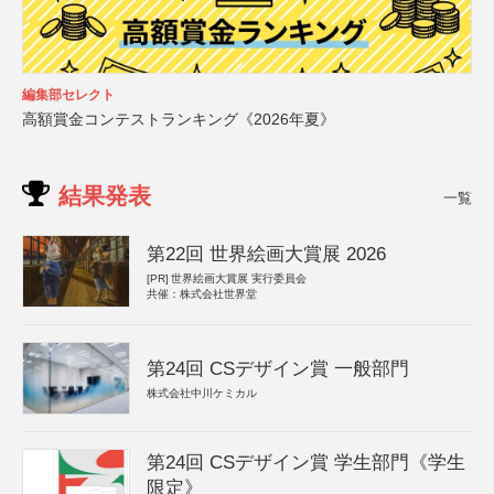
編集部セレクト
高額賞金コンテストランキング《2026年夏》
結果発表
一覧
第22回 世界絵画大賞展 2026
[PR]
世界絵画大賞展 実行委員会
共催：株式会社世界堂
第24回 CSデザイン賞 一般部門
株式会社中川ケミカル
第24回 CSデザイン賞 学生部門《学生
限定》