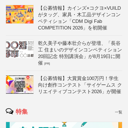
【公募情報】カインズ×コクヨ×VUILD
がタッグ、家具・木工品デザインコン
ペティション「CDM Digi Fab
COMPETITION 2026」を初開催
乾久美子や藤本壮介らが登壇、「長谷
工 住まいのデザインコンペティション
20回記念 特別講演会」が8月19日に開
催
[PR]
【公募情報】大賞賞金100万円！学生
向け創作コンテスト「サイゲームス ク
リエイティブコンテスト2026」が開催
特集
一覧