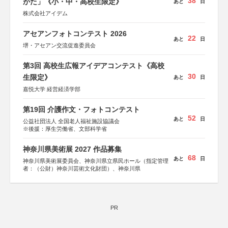
38
がた」《小・中・高校生限定》
あと
日
株式会社アイデム
アセアンフォトコンテスト 2026
22
あと
日
堺・アセアン交流促進委員会
第3回 高校生広報アイデアコンテスト《高校
30
生限定》
あと
日
嘉悦大学 経営経済学部
第19回 介護作文・フォトコンテスト
52
あと
日
公益社団法人 全国老人福祉施設協議会
※後援：厚生労働省、文部科学省
神奈川県美術展 2027 作品募集
68
あと
日
神奈川県美術展委員会、神奈川県立県民ホール（指定管理
者：（公財）神奈川芸術文化財団）、神奈川県
PR