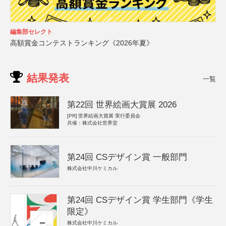
編集部セレクト
高額賞金コンテストランキング《2026年夏》
結果発表
一覧
第22回 世界絵画大賞展 2026
[PR]
世界絵画大賞展 実行委員会
共催：株式会社世界堂
第24回 CSデザイン賞 一般部門
株式会社中川ケミカル
第24回 CSデザイン賞 学生部門《学生
限定》
株式会社中川ケミカル