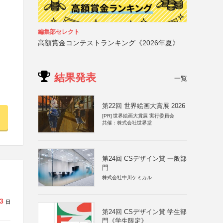
編集部セレクト
高額賞金コンテストランキング《2026年夏》
結果発表
一覧
第22回 世界絵画大賞展 2026
[PR]
世界絵画大賞展 実行委員会
共催：株式会社世界堂
第24回 CSデザイン賞 一般部
門
株式会社中川ケミカル
3
日
第24回 CSデザイン賞 学生部
門《学生限定》