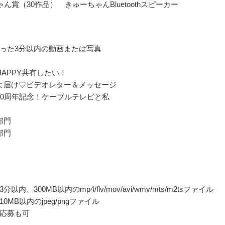
ん賞（30作品） きゅーちゃんBluetoothスピーカー
った3分以内の動画または写真
HAPPY共有したい！
よ届け♡ビデオレター＆メッセージ
30周年記念！ケーブルテレビと私
部門
部門
以内、300MB以内のmp4/flv/mov/avi/wmv/mts/m2tsファイル
0MB以内のjpeg/pngファイル
応募も可