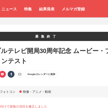
ニュース
特集
結果発表
メルマガ登録
募集終了
ルテレビ開局30周年記念 ムービー・
コンテスト
Googleカレンダーに追加
フォトコン
映像・アニメ・動画
1.30付けで資格の項目を修正しました