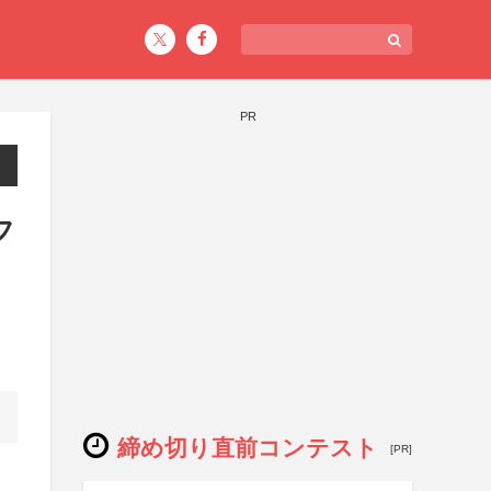
PR
フ
締め切り直前コンテスト
[PR]