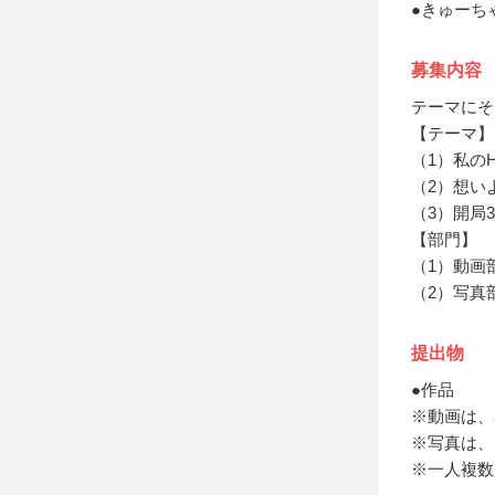
●きゅーちゃ
募集内容
テーマにそ
【テーマ】
（1）私の
（2）想い
（3）開局
【部門】
（1）動画
（2）写真
提出物
●作品
※動画は、3分
※写真は、1
※一人複数