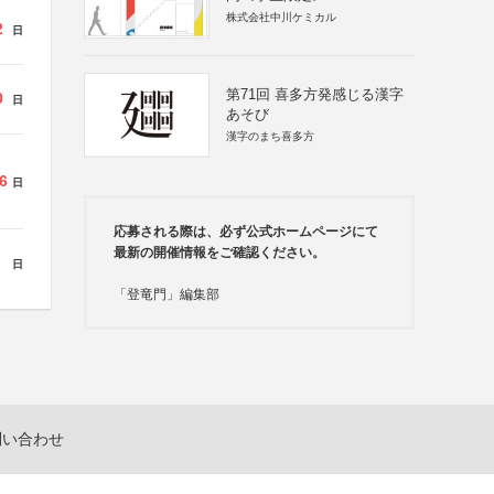
株式会社中川ケミカル
2
日
第71回 喜多方発感じる漢字
0
日
あそび
漢字のまち喜多方
6
日
応募される際は、必ず公式ホームページにて
最新の開催情報をご確認ください。
日
「登竜門」編集部
問い合わせ