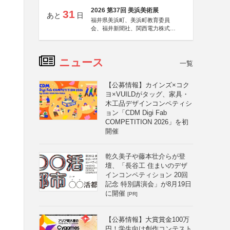
2026 第37回 美浜美術展
31
あと
日
福井県美浜町、美浜町教育委員
会、福井新聞社、関西電力株式会
社
ニュース
一覧
【公募情報】カインズ×コク
ヨ×VUILDがタッグ、家具・
木工品デザインコンペティシ
ョン「CDM Digi Fab
COMPETITION 2026」を初
開催
乾久美子や藤本壮介らが登
壇、「長谷工 住まいのデザ
インコンペティション 20回
記念 特別講演会」が8月19日
に開催
[PR]
【公募情報】大賞賞金100万
円！学生向け創作コンテスト