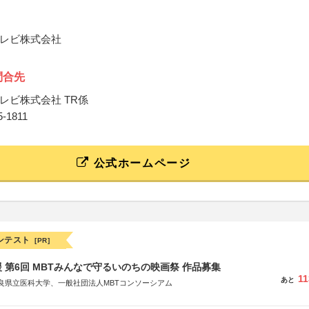
レビ株式会社
問合先
レビ株式会社 TR係
25-1811
公式ホームページ
ンテスト
[PR]
 第6回 MBTみんなで守るいのちの映画祭 作品募集
11
あと
良県立医科大学、一般社団法人MBTコンソーシアム
社