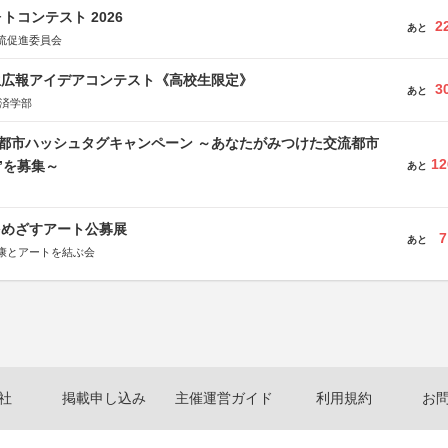
省
トコンテスト 2026
省
2
あと
流促進委員会
体連合会
合会
生広報アイデアコンテスト《高校生限定》
おこし”フェア」実行委員会
3
あと
研究都市推進機構
経済学部
体連絡協議会
流都市ハッシュタグキャンペーン ～あなたがみつけた交流都市
12
”を募集～
あと
をめざすアート公募展
7
あと
康とアートを結ぶ会
社
掲載申し込み
主催運営ガイド
利用規約
お