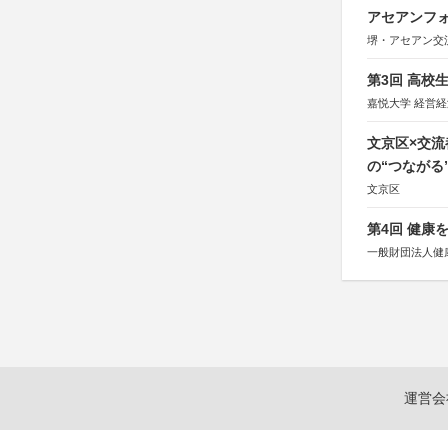
後援：厚生労働
アセアンフォ
文部科学
奈良県
堺・アセアン交
日本経済団
関西経済連
第3回 高校
「“よい仕事
関西文化学術
嘉悦大学 経営
東京難病団
文京区×交
の“つながる
文京区
第4回 健康
一般財団法人健
運営会