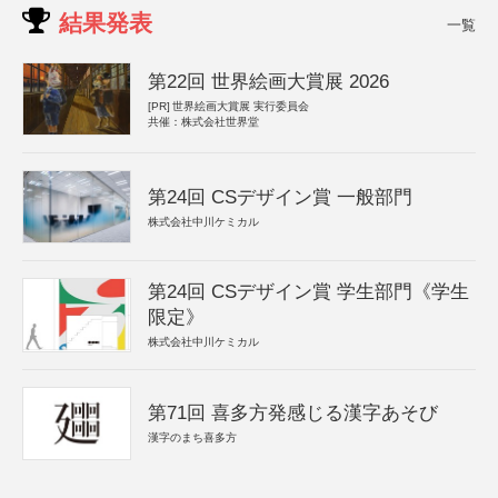
結果発表
一覧
第22回 世界絵画大賞展 2026
[PR]
世界絵画大賞展 実行委員会
共催：株式会社世界堂
第24回 CSデザイン賞 一般部門
株式会社中川ケミカル
第24回 CSデザイン賞 学生部門《学生
限定》
株式会社中川ケミカル
第71回 喜多方発感じる漢字あそび
漢字のまち喜多方