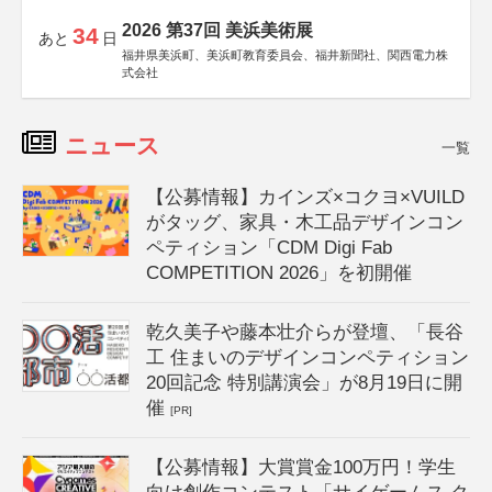
2026 第37回 美浜美術展
34
あと
日
福井県美浜町、美浜町教育委員会、福井新聞社、関西電力株
式会社
ニュース
一覧
【公募情報】カインズ×コクヨ×VUILD
がタッグ、家具・木工品デザインコン
ペティション「CDM Digi Fab
COMPETITION 2026」を初開催
乾久美子や藤本壮介らが登壇、「長谷
工 住まいのデザインコンペティション
20回記念 特別講演会」が8月19日に開
催
[PR]
【公募情報】大賞賞金100万円！学生